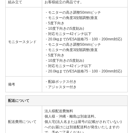
組み立て
お客様組立の商品です。
・モニターの高さ調整50mmピッチ
・モニターの角度3段階調整(垂直
・5度下向き
・10度下向きの5度刻み)
・対応モニター42インチ以下
・20.0kgまで(VESA規格75・100・200mm対応)
モニタースタンド
・モニターの高さ調整50mmピッチ
・モニターの角度3段階調整(垂直
・5度下向き
・10度下向きの5度刻み)
・対応モニター42インチ以下
・20.0kgまで(VESA規格75・100・200mm対応)
・配線ボックス付き
備考
・アジャスター付き
配送について
法人様配送費無料
個人様・沖縄・離島は別途送料。
配送費用について
個人宅(法人名または屋号の記載がされていない)
へのお届けには別途配送料が発生いたしますの
で、予めご了承ください。