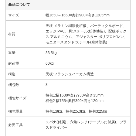
商品について
サイズ
幅1650～1660×奥行900×高さ1205mm
天板:メラミン樹脂化粧板、パーティクルボード、
エッジ:PVC、脚:スチール(粉体塗装)、配線ボック
材質
ス:アルミニウム、アジャスター:ポリプロピレン、
モニタースタンド:スチール(粉体塗装)
重量
33.5kg
耐荷重
60kg
構造
天板:フラッシュハニカム構造
梱包数
3
梱包1:幅1630×奥行930×高さ35mm
梱包サイズ
梱包2:幅755×奥行390×高さ120mm
梱包重量
梱包1:8kg、梱包2:5.3kg、梱包3:25kg
スパナ(付属)、六角レンチ(テーブルに付属)、プラ
必要工具
スドライバー