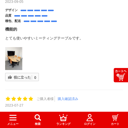
2023-09-05
デザイン
品質
梱包、配送
機能的
とても使いやすいミーティングテーブルです。
役に立った
0
ご購入者様
購入確認済み
2023-07-27
デザイン
品質
メニュー
検索
ランキング
ログイン
カート
梱包、配送