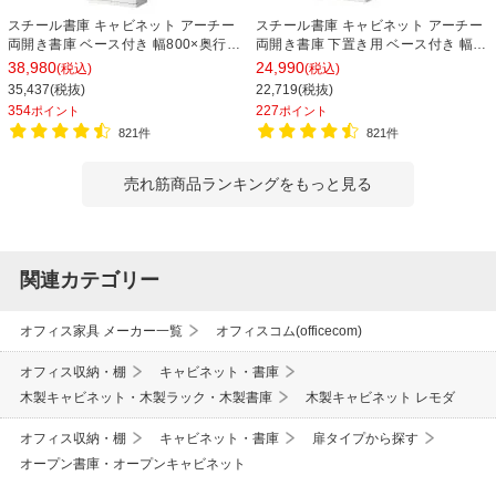
スチール書庫 キャビネット アーチー
スチール書庫 キャビネット アーチー
両開き書庫 ベース付き 幅800×奥行
両開き書庫 下置き用 ベース付き 幅
400×高さ1850mm
800×奥行400×高さ1100mm
38,980
24,990
(税込)
(税込)
35,437(税抜)
22,719(税抜)
354
227
ポイント
ポイント
821件
821件
売れ筋商品ランキングをもっと見る
関連カテゴリー
オフィス家具 メーカー一覧
オフィスコム(officecom)
オフィス収納・棚
キャビネット・書庫
木製キャビネット・木製ラック・木製書庫
木製キャビネット レモダ
オフィス収納・棚
キャビネット・書庫
扉タイプから探す
オープン書庫・オープンキャビネット