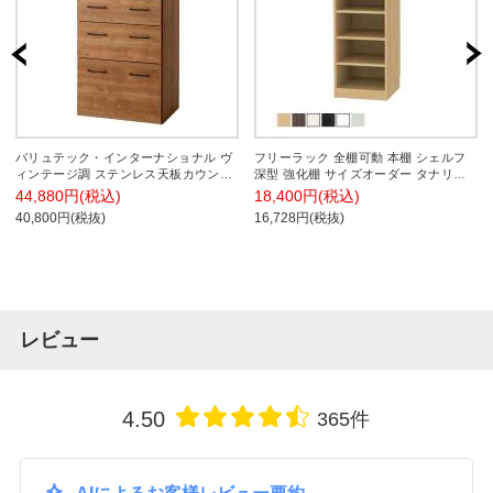
バリュテック・インターナショナル ヴ
フリーラック 全棚可動 本棚 シェルフ
ィンテージ調 ステンレス天板カウンタ
深型 強化棚 サイズオーダー タナリオ
ー 清潔 水・汚れに強い 背面化粧仕上
幅350～400×奥行440×高さ900mm 白井
44,880円(税込)
18,400円(税込)
引出しフルオープン 幅600×奥行435×高
産業 国産
40,800円(税抜)
16,728円(税抜)
さ900mm
レビュー
4.50
365件