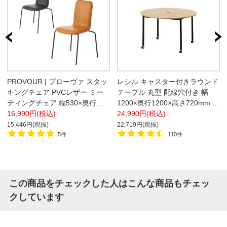
PROVOUR | プローヴァ スタッ
レシル キャスター付きラウンド
キングチェア PVCレザー ミー
テーブル 丸型 配線穴付き 幅
ティングチェア 幅530×奥行
1200×奥行1200×高さ720mm ミ
500×高さ830mm
16,990円(税込)
ーティング 休憩スペース ラウ
24,990円(税込)
ンジ【ホワイト:販売終了】
15,446円(税抜)
22,719円(税抜)
5件
110件
この商品をチェックした人はこんな商品もチェッ
クしています