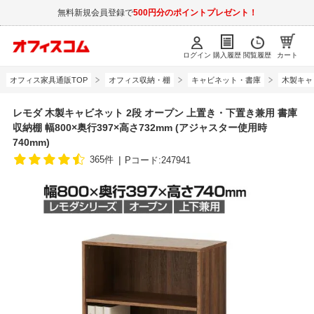
無料新規会員登録で
500円分のポイントプレゼント！
ログイン
購入履歴
閲覧履歴
カート
オフィス家具通販TOP
オフィス収納・棚
キャビネット・書庫
木製キャ
レモダ 木製キャビネット 2段 オープン 上置き・下置き兼用 書庫
収納棚 幅800×奥行397×高さ732mm (アジャスター使用時
740mm)
365件
Pコード:247941