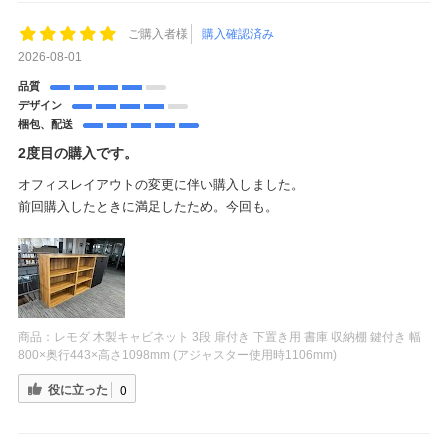
ご購入者様
購入確認済み
2026-08-01
品質
デザイン
梱包、配送
2度目の購入です。
オフィスレイアウトの変更に伴い購入しました。
前回購入したときに満足したため。今回も。
商品：
レモダ 木製キャビネット 3段 扉付き 下置き用 書庫 収納棚 鍵付き 幅
800×奥行443×高さ1098mm (アジャスター使用時1106mm)
役に立った
0