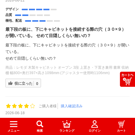
2026-06-22
デザイン
品質
梱包、配送
最下段の板に、下にキャビネットを接続する際の穴（３０×９）
が開いている。 せめて目隠しくらい無いの？
最下段の板に、下にキャビネットを接続する際の穴（３０×９）が開い
ている。
せめて目隠しくらい無いの？
商品：
レモダ 木製キャビネット オープン 3段 上置き・下置き兼用 書庫 収納
棚 幅800×奥行397×高さ1098mm (アジャスター使用時1106mm)
役に立った
0
ご購入者様
購入確認済み
2026-06-18
デザイン
品質
メニュー
検索
ランキング
ログイン
カート
梱包、配送