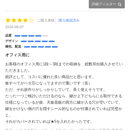
詳細フィルター
ご購入者様
購入確認済み
2026-08-07
品質
デザイン
梱包、配送
オフィス用に
お客様のオフィス用に1段～3段までの収納を、総数30台購入させてい
ただきました。
総評として、コスパに優れた良い商品だと思います。
板すべてがベタ芯になってますので重いです（笑）
ただ、それ故作りがしっかりしていて、長く使えそうです。
たった一つご検討いただけるのなら、鍵が上下どちらにも取付できる
仕様になっているが故、天板底板の両方に鍵が入る穴が空いていて、
鍵をかけない側の穴を隠すシール的なものが付属されていれば完璧か
と。
それがカバーされていれば★5を入れたかったです。