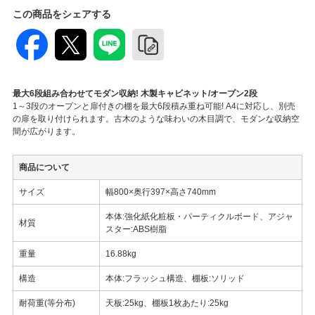
この商品をシェアする
最大6段組み合わせてモダン収納! 木製キャビネット/オープン2段
1～3段のオープンと扉付きの棚を最大6段積み重ね可能! A4に対応し、別売
の扉を取り付けられます。古木のような味わいの木目調で、モダンな収納空
間が広がります。
商品について
サイズ
幅800×奥行397×高さ740mm
本体:強化紙化粧板・パーティクルボード、アジャ
材質
スター:ABS樹脂
重量
16.88kg
構造
本体:フラッシュ構造、棚板:ソリッド
耐荷重(等分布)
天板:25kg、棚板1枚あたり:25kg