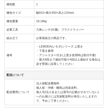
梱包数
1
梱包サイズ
幅915×奥行450×高さ125mm
梱包重量
18.18kg
必要工具
六角レンチ(付属)、プラスドライバー
組み立て
お客様組立の商品です。
・LEMODA(レモダ)シリーズ 上置き
・下置き兼用
備考
・アジャスター付き(上置き使用時は取付不要)
・最大6段まで連結可能※4段以上連結する場合は
必ず壁面に設置してください
配送について
法人様配送費無料
個人様・沖縄・離島は別途送料。
配送費用について
個人宅(法人名または屋号の記載がされていない)
へのお届けには別途配送料が発生いたしますの
で、予めご了承ください。