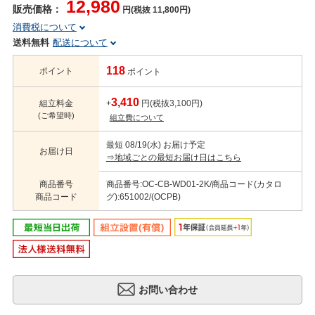
12,980
販売価格：
円(税抜 11,800円)
消費税について
送料無料
配送について
118
ポイント
ポイント
3,410
組立料金
+
円(税抜3,100円)
(ご希望時)
組立費について
最短 08/19(水) お届け予定
お届け日
⇒地域ごとの最短お届け日はこちら
商品番号
商品番号:OC-CB-WD01-2K/商品コード(カタロ
商品コード
グ):651002/(OCPB)