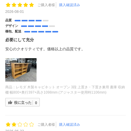
ご購入者様
購入確認済み
2026-08-01
品質
デザイン
梱包、配送
必要にして充分
安心のクオリティです。価格以上の品質です。
商品：
レモダ 木製キャビネット オープン 3段 上置き・下置き兼用 書庫 収納
棚 幅800×奥行397×高さ1098mm (アジャスター使用時1106mm)
役に立った
0
ご購入者様
購入確認済み