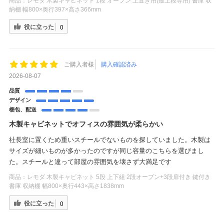
商品：
レモダ 木製キャビネット 1段 オープン 上置き用(最上段専用) 書庫 収
納棚 幅800×奥行397×高さ366mm
役に立った
0
ご購入者様
購入確認済み
2026-08-07
品質
デザイン
梱包、配送
木製キャビネットでオフィスの雰囲気が柔らかい
社長室に置くため重いスチールでないものを探していました。木製は
サイズが細いものが多かったのですが同じ容量のこちらを選びまし
た。スチールと違って部屋の雰囲気を壊さず大満足です
商品：
レモダ 木製キャビネット 5段 上下組 2段オープン+3段扉付き 鍵付き
書庫 収納棚 幅800×奥行443×高さ1838mm
役に立った
0