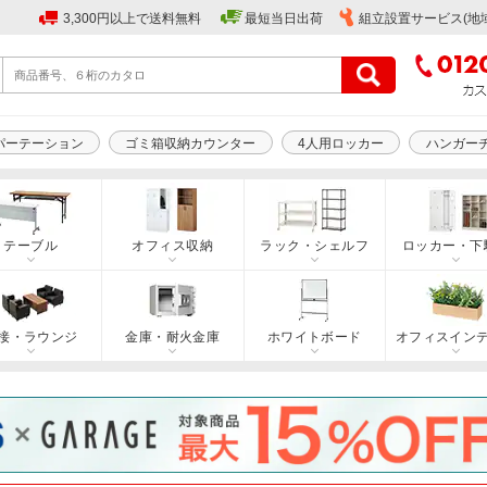
3,300円以上で送料無料
最短当日出荷
組立設置サービス(地
パーテーション
ゴミ箱収納カウンター
4人用ロッカー
ハンガー
テーブル
オフィス収納
ラック・シェルフ
ロッカー・下
接・ラウンジ
金庫・耐火金庫
ホワイトボード
オフィスイン