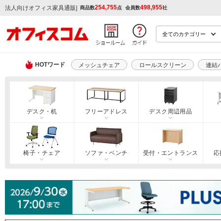
254,755
498,955
|
法人向けオフィス家具通販
商品数
点
会員数
社
HOTワード
メッシュチェア
ロールスクリーン
連結
デスク・机
フリーアドレス
デスク周辺用品
椅子・チェア
ソファ・ベンチ
受付・エントランス
応