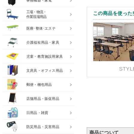
事務機器・家電
工場・物流・
この商品を使った
作業現場用品
医療･整体･エステ
介護福祉用品・家具
児童・教育施設用家具
STYL
文房具・オフィス用品
郵便・梱包用品
店舗用品・販促用品
日用品・雑貨
防災用品・災害用品
商品について