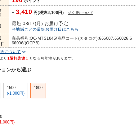
190
ト
ポイント
金
3,410
+
円(税抜3,100円)
組立費について
)
最短 08/17(月) お届け予定
日
⇒地域ごとの最短お届け日はこちら
号
商品番号:OC-MTS1845/商品コード(カタログ):666007,666026,6
66006/(OCPB)
ド
配送について
より
1階軒先渡し
となる可能性があります。
ションから選ぶ
1500
1800
(-1,000円)
0
1,000円)