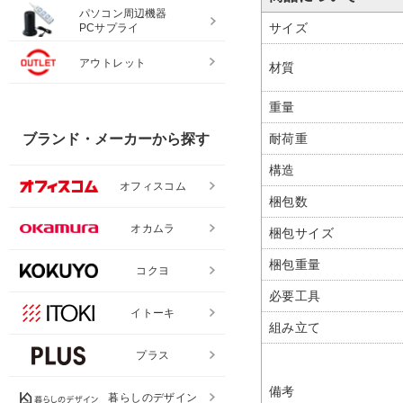
パソコン周辺機器
サイズ
PCサプライ
アウトレット
材質
重量
耐荷重
ブランド・メーカーから探す
構造
オフィスコム
梱包数
オカムラ
梱包サイズ
梱包重量
コクヨ
必要工具
イトーキ
組み立て
プラス
備考
暮らしのデザイン