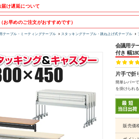
お届け遅延について
（お早めのご注文がおすすめです）
用テーブル・ミーティングテーブル
スタッキングテーブル・跳ね上げ式テーブル
会議用テー
付き 幅18
片手で折
簡単レバー
を掛けられ
販売価