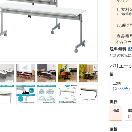
ポイン
組立料
(ご希望時
お届け
商品番
商品コー
送料無料
配送の状況に
バリエー
幅
1200
(-3,000円)
奥行
450
60
(+
幕板