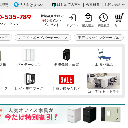
はじめての方へ
|
会社概要
|
お問い合わせ
域限定)
法人向け後払い
新規会員登録で
500
ポイント
プレゼント!
ログイン
購入履歴
閲覧履歴
カート
チェア
ホワイトボードパーテーション
平行スタッキングテーブル
駄箱
パーテーション
事務機器・家電
工場・物流
テリア
個室・集中ブース
お買い得から探す
コーディネート事例