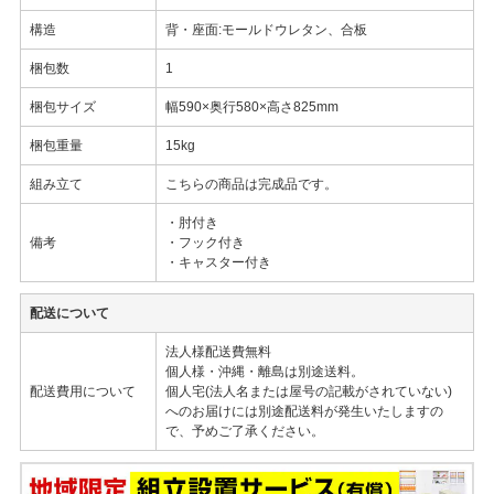
構造
背・座面:モールドウレタン、合板
梱包数
1
梱包サイズ
幅590×奥行580×高さ825mm
梱包重量
15kg
組み立て
こちらの商品は完成品です。
・肘付き
備考
・フック付き
・キャスター付き
配送について
法人様配送費無料
個人様・沖縄・離島は別途送料。
配送費用について
個人宅(法人名または屋号の記載がされていない)
へのお届けには別途配送料が発生いたしますの
で、予めご了承ください。