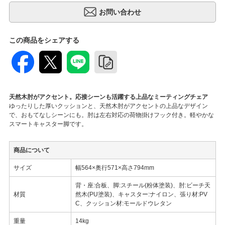
この商品をシェアする
天然木肘がアクセント。応接シーンも活躍する上品なミーティングチェア
ゆったりした厚いクッションと、天然木肘がアクセントの上品なデザイン
で、おもてなしシーンにも。肘は左右対応の荷物掛けフック付き。軽やかな
スマートキャスター脚です。
商品について
サイズ
幅564×奥行571×高さ794mm
背・座:合板、脚:スチール(粉体塗装)、肘:ビーチ天
材質
然木(PU塗装)、キャスター:ナイロン、張り材:PV
C、クッション材:モールドウレタン
重量
14kg