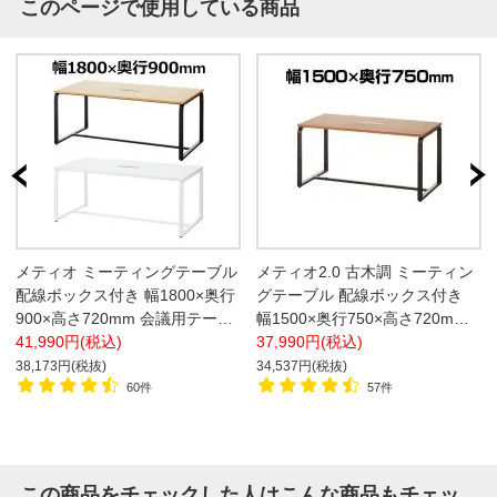
このページで使用している商品
メティオ ミーティングテーブル
メティオ2.0 古木調 ミーティン
配線ボックス付き 幅1800×奥行
グテーブル 配線ボックス付き
900×高さ720mm 会議用テーブ
幅1500×奥行750×高さ720mm
ル 応接テーブル【ホワイト:販
41,990円(税込)
ワークテーブル 会議用テーブル
37,990円(税込)
売終了】
38,173円(税抜)
34,537円(税抜)
60件
57件
この商品をチェックした人はこんな商品もチェッ