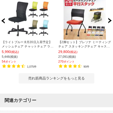
【ライトブルー:8月20日入荷予定】
【2脚セット】プレソナ ミーティング
メッシュチェア チャットチェア ラン
チェア スタッキングチェア キャスタ
バーサポート オフィスチェア デスク
ー付き 座面クッション 幅570×奥行
5,990
29,800
(税込)
(税込)
チェア 会議椅子 幅580×奥行580×高
565×高さ805mm 会議室 収納 法人
5,446(税抜)
27,091(税抜)
さ835-930mm
大人数 重ねる 会議用椅子 会議用チェ
54
270
ポイント
ポイント
ア
1,075件
90件
売れ筋商品ランキングをもっと見る
関連カテゴリー