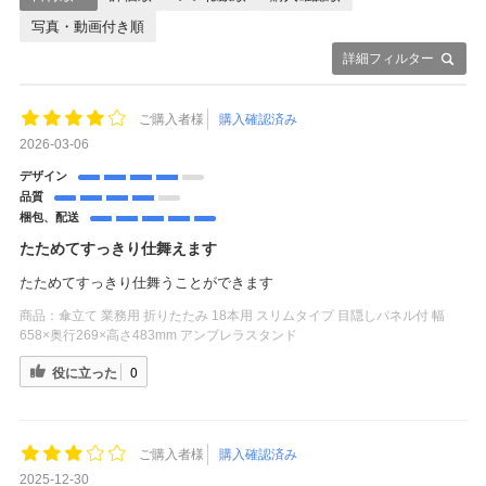
写真・動画付き順
詳細フィルター
ご購入者様
購入確認済み
2026-03-06
デザイン
品質
梱包、配送
たためてすっきり仕舞えます
たためてすっきり仕舞うことができます
商品：
傘立て 業務用 折りたたみ 18本用 スリムタイプ 目隠しパネル付 幅
658×奥行269×高さ483mm アンブレラスタンド
役に立った
0
ご購入者様
購入確認済み
2025-12-30