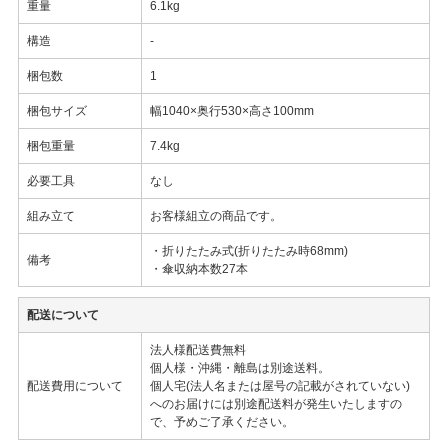
重量
6.1kg
構造
-
梱包数
1
梱包サイズ
幅1040×奥行530×高さ100mm
梱包重量
7.4kg
必要工具
なし
組み立て
お客様組立の商品です。
・折りたたみ式(折りたたみ時68mm)
備考
・傘収納本数27本
配送について
法人様配送費無料
個人様・沖縄・離島は別途送料。
配送費用について
個人宅(法人名または屋号の記載がされていない)
へのお届けには別途配送料が発生いたしますの
で、予めご了承ください。