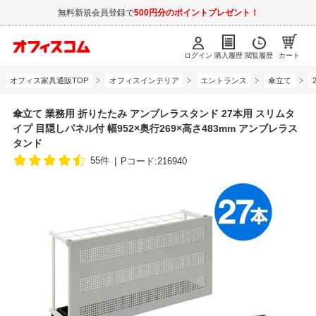
無料新規会員登録で
500円分のポイントプレゼント！
ログイン
購入履歴
閲覧履歴
カート
オフィス家具通販TOP
オフィスインテリア
エントランス
傘立て
傘立て 業務用 折りたたみ アンブレラスタンド 27本用 スリムタ
イプ 目隠しパネル付 幅952×奥行269×高さ483mm アンブレラス
タンド
55件
Pコード:216940