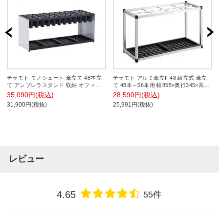
テラモト モノシュート 傘立て 48本立
テラモト アルミ傘立II 48 組立式 傘立
て アンブレラスタンド 収納 オフィス
て 48本～56本用 幅855×奥行345×高さ
エントランス 学校 幅974×奥行350×高
490mm
35,090円(税込)
28,590円(税込)
さ425mm
31,900円(税抜)
25,991円(税抜)
レビュー
4.65
55件