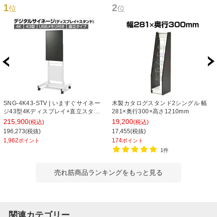
1
2
位
位
SNG-4K43-STV | いますぐサイネー
木製カタログスタンド2シングル 幅
ジ43型4Kディスプレイ+直立スタン
281×奥行300×高さ1210mm
ドセット 電子案内板 デジタルサイネ
215,900
19,200
(税込)
(税込)
ージ 垂直型 メディアを挿すだけの簡
196,273(税抜)
17,455(税抜)
単再生 プラス(PLUS)
1,962
174
ポイント
ポイント
1件
売れ筋商品ランキングをもっと見る
関連カテゴリー