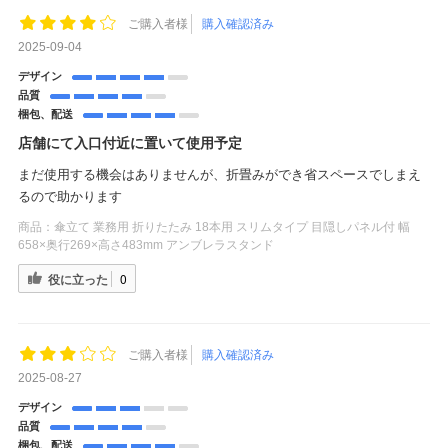
ご購入者様
購入確認済み
2025-09-04
デザイン
品質
梱包、配送
店舗にて入口付近に置いて使用予定
まだ使用する機会はありませんが、折畳みができ省スペースでしまえ
るので助かります
商品：
傘立て 業務用 折りたたみ 18本用 スリムタイプ 目隠しパネル付 幅
658×奥行269×高さ483mm アンブレラスタンド
役に立った
0
ご購入者様
購入確認済み
2025-08-27
デザイン
品質
梱包、配送