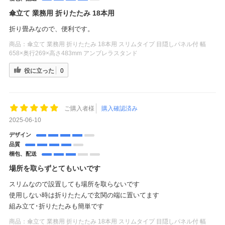
傘立て 業務用 折りたたみ 18本用
折り畳みなので、便利です。
商品：
傘立て 業務用 折りたたみ 18本用 スリムタイプ 目隠しパネル付 幅
658×奥行269×高さ483mm アンブレラスタンド
役に立った
0
ご購入者様
購入確認済み
2025-06-10
デザイン
品質
梱包、配送
場所を取らずとてもいいです
スリムなので設置しても場所を取らないです
使用しない時は折りたたんで玄関の端に置いてます
組み立て･折りたたみも簡単です
商品：
傘立て 業務用 折りたたみ 18本用 スリムタイプ 目隠しパネル付 幅