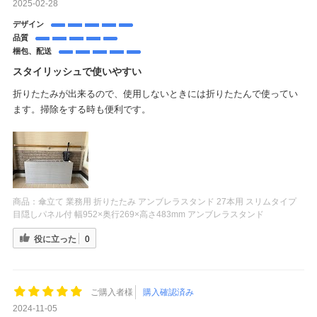
2025-02-28
デザイン
品質
梱包、配送
スタイリッシュで使いやすい
折りたたみが出来るので、使用しないときには折りたたんで使ってい
ます。掃除をする時も便利です。
商品：
傘立て 業務用 折りたたみ アンブレラスタンド 27本用 スリムタイプ
目隠しパネル付 幅952×奥行269×高さ483mm アンブレラスタンド
役に立った
0
ご購入者様
購入確認済み
2024-11-05