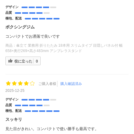
デザイン
品質
梱包、配送
ボクシングジム
コンパクトでお洒落で良いです
商品：
傘立て 業務用 折りたたみ 18本用 スリムタイプ 目隠しパネル付 幅
658×奥行269×高さ483mm アンブレラスタンド
役に立った
0
ご購入者様
購入確認済み
2025-12-25
デザイン
品質
梱包、配送
スッキリ
見た目がきれい。コンパクトで使い勝手も最高です。