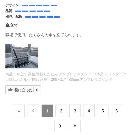
デザイン
品質
梱包、配送
傘立て
職場で使用。たくさんの傘を立てられます。
商品：
傘立て 業務用 折りたたみ アンブレラスタンド 27本用 スリムタイプ
目隠しパネル付 幅952×奥行269×高さ483mm アンブレラスタンド
役に立った
0
​1
​2
​3
​4
​5
​6