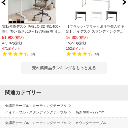
電動昇降デスク PABLO-3D 幅1400×
【ブラック×ブラック:8月中旬入荷予
奥行700×高さ610～1270mm 在宅 テ
定】ハイデスク スタンディングデス
レワーク スタンディングデスク メモ
ク ホワイト/ブラックフレーム シンプ
51,900
16,800
(税込)
(税込)
リー機能付き 昇降机 自動 昇降デスク
ル/スタイリッシュ コンパクト 在宅勤
47,182(税抜)
15,273(税抜)
オフィスデスク
務 幅1200×奥行450×高さ1000mm
471
152
ポイント
ポイント
6件
4件
売れ筋商品ランキングをもっと見る
関連カテゴリー
会議用テーブル・ミーティングテーブル
ハイテーブル・スタンディングテーブル
高さ 900～999mm
会議用テーブル・ミーティングテーブル
カウンターテーブル