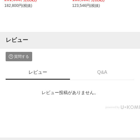
行600×高さ650～1250mm 電動昇降デ
行600×高さ1000mm TAN-CK1206H1
182,800円(税抜)
123,546円(税抜)
スク スタンディングデスク パソコンデ
コクヨ
スク テレワーク 昇降テーブル
レビュー
質問する
レビュー
Q&A
レビュー投稿がありません。