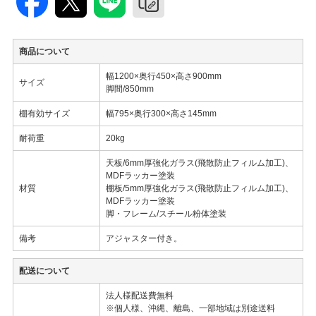
商品について
幅1200×奥行450×高さ900mm
サイズ
脚間/850mm
棚有効サイズ
幅795×奥行300×高さ145mm
耐荷重
20kg
天板/6mm厚強化ガラス(飛散防止フィルム加工)、
MDFラッカー塗装
材質
棚板/5mm厚強化ガラス(飛散防止フィルム加工)、
MDFラッカー塗装
脚・フレーム/スチール粉体塗装
備考
アジャスター付き。
配送について
法人様配送費無料
※個人様、沖縄、離島、一部地域は別途送料