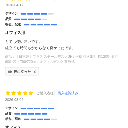
2026-04-17
デザイン
品質
梱包、配送
オフィス用
とても使い易いです。
組立ても時間もかからなく良かったです。
商品：
【日本製】プラス スチールデスクSH2 平机 引き出し 幅1200×奥行
600×高さ700/720mm オフィスデスク 事務机
役に立った
0
ご購入者様
購入確認済み
2026-03-02
デザイン
品質
梱包、配送
オフィス