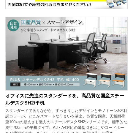
オフィスに先進のスタンダードを。高品質な国産スチー
ルデスクSH2/平机
スタンダードでありながら、すっきりしたデザインとモノトーン&木目
調カラーが、どこかスマートな佇まいを演出。良質な国産、天板耐荷
重100kgの頑丈さも魅力のスチールデスクSH2シリーズです。標準的な
奥行700mmの平机タイプ。A3・A4対応の薄型引き出しやコードホー