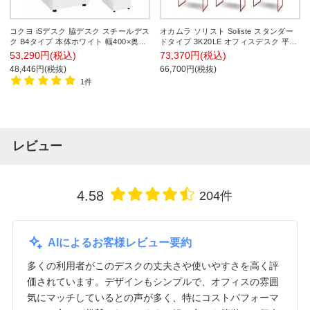
コクヨ iSデスク 脇デスク スチールデス
オカムラ ソリスト Soliste スタンダー
ク B4タイプ 本体ホワイト 幅400×奥行
ドタイプ 3K20LE オフィスデスク 平机
600×高さ720mm SD-ISN46ECBS 脇机
幅1200×奥行700×高さ720mm 幕板付き
53,290円(税込)
73,370円(税込)
サイドデスク サイドキャビネット
配線ダクト付き メラミン天板 フレーム
48,446円(税抜)
66,700円(税抜)
脚(オレンジレッド) 天板(ティンバーウ
1件
ッド)
レビュー
4.58
204件
AIによるお客様レビュー要約
多くの利用者がこのデスクの丈夫さや使いやすさを高く評
価されています。デザインもシンプルで、オフィスの雰囲
気にマッチしているとの声が多く、特にコストパフォーマ