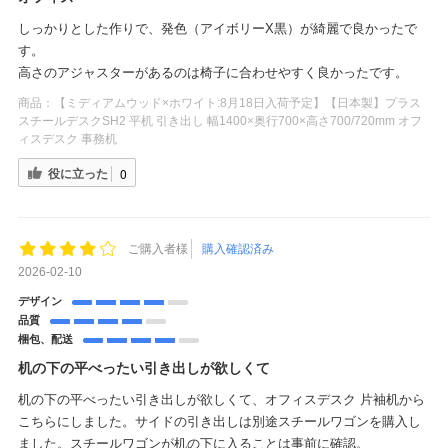
しっかりとした作りで、発色（アイボリーX黒）が綺麗で良かったで
す。
高さのアジャスターがあるのは椅子に合わせやすく良かったです。
商品：
【ミディアムウッド×ホワイト:8月18日入荷予定】【日本製】プラス
スチールデスクSH2 平机 引き出し 幅1400×奥行700×高さ700/720mm オフ
ィスデスク 事務机
役に立った
0
ご購入者様
購入確認済み
2026-02-10
デザイン
品質
梱包、配送
机の下の平べったい引き出しが欲しくて
机の下の平べったい引き出しが欲しくて、オフィスデスク 片袖机から
こちらにしました。サイドの引き出しは別途スチールワゴンを購入し
ました。スチールワゴンが机の下に入ることは事前に確認。