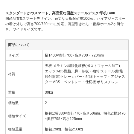
スタンダードかつスマート。高品質な国産スチールデスク/平机1400
国産品質&スマートデザイン、頑丈な天板耐荷重100kg。ハイアジャスター
の着け外しで高さ700/720mmに対応。薄型引き出し・配線ホール2ヶ所付
き、ワイドサイズです。
商品について
サイズ
幅1400×奥行700×高さ700・720mm
天板:メラミン樹脂化粧板(ポストフォーム加工)、
エッジ:ABS樹脂、脚・幕板・袖箱:スチール(樹脂
材質
焼付塗装)トレーカバー・配線キャップ・アジャス
ター:ABS、ペントレー・仕切板:ポリスチレン
重量
30kg
梱包数
2
梱包1:幅880×奥行770×高さ50mm、梱包2:幅1470
梱包サイズ
×奥行795×高さ125mm
梱包重量
梱包1:9kg、梱包2:33kg