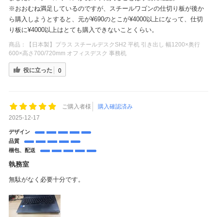
※おおむね満足しているのですが、スチールワゴンの仕切り板が後か
ら購入しようとすると、元が¥690のとこが¥4000以上になって、仕切
り板に¥4000以上はとても購入できないことくらい。
商品：
【日本製】プラス スチールデスクSH2 平机 引き出し 幅1200×奥行
600×高さ700/720mm オフィスデスク 事務机
役に立った
0
ご購入者様
購入確認済み
2025-12-17
デザイン
品質
梱包、配送
執務室
無駄がなく必要十分です。