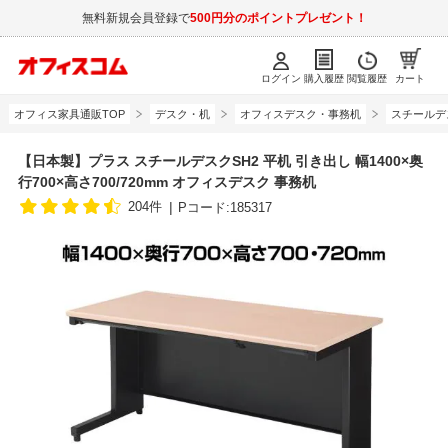
無料新規会員登録で
500円分のポイントプレゼント！
ログイン
購入履歴
閲覧履歴
カート
オフィス家具通販TOP
デスク・机
オフィスデスク・事務机
スチールデ
【日本製】プラス スチールデスクSH2 平机 引き出し 幅1400×奥
行700×高さ700/720mm オフィスデスク 事務机
204件
Pコード:185317