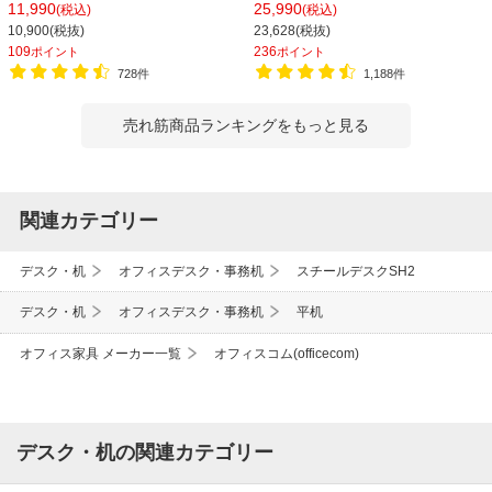
390×奥行510×高さ600mm【ホワイ
事務机 ビジネスデスク
11,990
25,990
(税込)
(税込)
ト・ブラック】
10,900(税抜)
23,628(税抜)
109
236
ポイント
ポイント
728件
1,188件
売れ筋商品ランキングをもっと見る
関連カテゴリー
デスク・机
オフィスデスク・事務机
スチールデスクSH2
デスク・机
オフィスデスク・事務机
平机
オフィス家具 メーカー一覧
オフィスコム(officecom)
デスク・机の関連カテゴリー