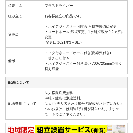
必要工具
プラスドライバー
組み立て
お客様組立の商品です。
・ハイアジャスター:別売から標準装備に変更
・コードホール:形状変更、1ヶ所搭載から2ヶ所に
変更点
変更
(変更日:2021年3月8日)
・フタ付きコードホール付き(配線穴付き)
・引き出し付き
備考
・ハイアジャスター付き:高さ700/720mmの切り
替え可能
配送について
法人様配送費無料
沖縄・離島は別途送料。
配送費用について
個人宅(法人名または屋号の記載がされていない)
へのお届けには別途配送料が発生いたしますの
で、予めご了承ください。