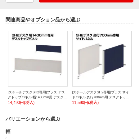
関連商品やオプション品から選ぶ
[スチールデスクSH2専用]プラス デス
[スチールデスクSH2専用]プラス サイ
クトップパネル 幅1400mm用 デスクパ
ドパネル 奥行700mm用 デスクトップ
ネル パーテーション パーティション
14,490円(税込)
パネル パーテーション 卓上 机上 デス
11,590円(税込)
卓上 机上 デスク用 衝立 間仕切り 飛沫
ク用 衝立 間仕切り 飛沫防止パネル
防止パネル
バリエーションから選ぶ
幅