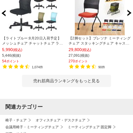
【ライトブルー:8月20日入荷予定】
【2脚セット】プレソナ ミーティング
メッシュチェア チャットチェア ラン
チェア スタッキングチェア キャスタ
バーサポート オフィスチェア デスク
ー付き 座面クッション 幅570×奥行
5,990
29,800
(税込)
(税込)
チェア 会議椅子 幅580×奥行580×高
565×高さ805mm 会議室 収納 法人
5,446(税抜)
27,091(税抜)
さ835-930mm
大人数 重ねる 会議用椅子 会議用チェ
54
270
ポイント
ポイント
ア
1,074件
90件
売れ筋商品ランキングをもっと見る
関連カテゴリー
椅子・チェア
オフィスチェア・デスクチェア
会議用椅子・ミーティングチェア
ミーティングチェア 固定脚