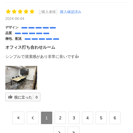
ご購入者様
購入確認済み
2024-06-04
デザイン
品質
梱包、配送
オフィス打ち合わせルーム
シンプルで清潔感があり非常に良いです👍
役に立った
0
​1
​2
​3
​4
​5
​6