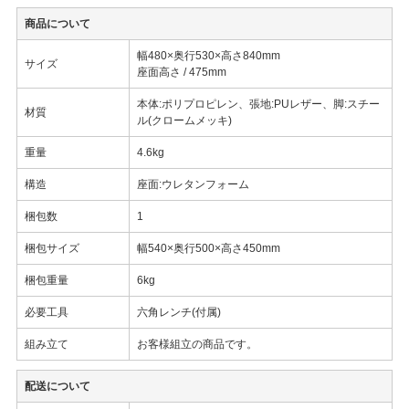
商品について
幅480×奥行530×高さ840mm
サイズ
座面高さ / 475mm
本体:ポリプロピレン、張地:PUレザー、脚:スチー
材質
ル(クロームメッキ)
重量
4.6kg
構造
座面:ウレタンフォーム
梱包数
1
梱包サイズ
幅540×奥行500×高さ450mm
梱包重量
6kg
必要工具
六角レンチ(付属)
組み立て
お客様組立の商品です。
配送について