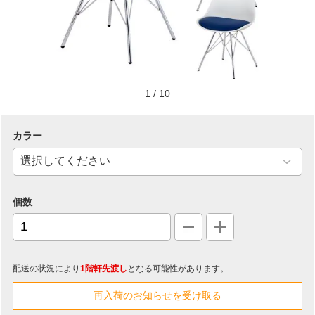
1
/
10
カラー
個数
配送の状況により
1階軒先渡し
となる可能性があります。