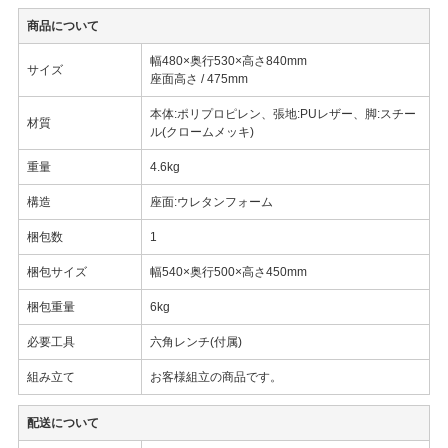
商品について
幅480×奥行530×高さ840mm
サイズ
座面高さ / 475mm
本体:ポリプロピレン、張地:PUレザー、脚:スチー
材質
ル(クロームメッキ)
重量
4.6kg
構造
座面:ウレタンフォーム
梱包数
1
梱包サイズ
幅540×奥行500×高さ450mm
梱包重量
6kg
必要工具
六角レンチ(付属)
組み立て
お客様組立の商品です。
配送について