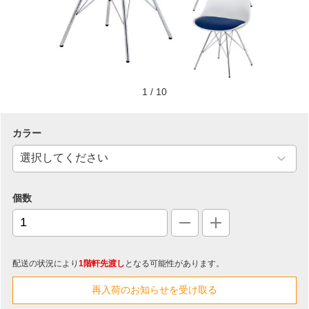
1
/
10
カラー
個数
配送の状況により
1階軒先渡し
となる可能性があります。