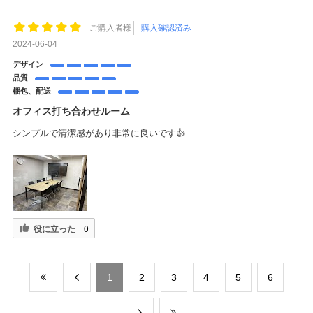
ご購入者様
購入確認済み
2024-06-04
デザイン
品質
梱包、配送
オフィス打ち合わせルーム
シンプルで清潔感があり非常に良いです👍
役に立った
0
​1
​2
​3
​4
​5
​6