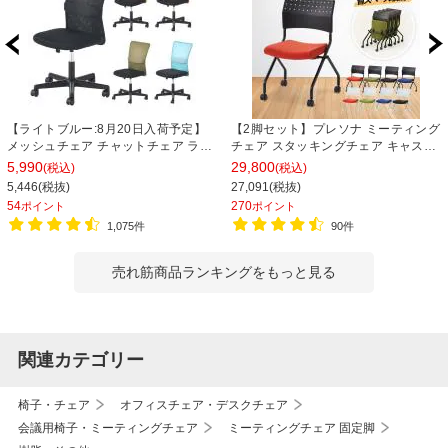
【ライトブルー:8月20日入荷予定】
【2脚セット】プレソナ ミーティング
メッシュチェア チャットチェア ラン
チェア スタッキングチェア キャスタ
バーサポート オフィスチェア デスク
ー付き 座面クッション 幅570×奥行
5,990
29,800
(税込)
(税込)
チェア 会議椅子 幅580×奥行580×高
565×高さ805mm 会議室 収納 法人
5,446(税抜)
27,091(税抜)
さ835-930mm
大人数 重ねる 会議用椅子 会議用チェ
54
270
ポイント
ポイント
ア
1,075件
90件
売れ筋商品ランキングをもっと見る
関連カテゴリー
椅子・チェア
オフィスチェア・デスクチェア
会議用椅子・ミーティングチェア
ミーティングチェア 固定脚