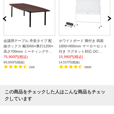
会議用テーブル 舟形タイプ 配
ホワイトボード 脚付き 両面
線ボックス 幅3000×奥行1200×
1800×900mm マーカーセット
高さ700mm ミーティングテー
付き マグネット対応 OC-
ブル 応接テーブル 商談テーブ
75,900円(税込)
WB1890R2 白板
15,990円(税込)
ル
69,000円(税抜)
14,537円(税抜)
25件
398件
この商品をチェックした人はこんな商品もチェッ
クしています