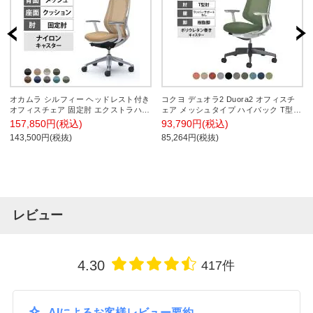
オカムラ シルフィー ヘッドレスト付き
コクヨ デュオラ2 Duora2 オフィスチ
オフィスチェア 固定肘 エクストラハイ
ェア メッシュタイプ ハイバック T型肘
バック アルミ脚 ナイロンキャスター
樹脂脚 ホワイトグレーフレーム ランバ
157,850円(税込)
93,790円(税込)
ハンガー付き ランバーサポート付き 背
ーサポートなし ポリウレタンキャスタ
143,500円(税抜)
85,264円(税抜)
メッシュ 座面布張り ホワイトボディ
ー C08-B210MU
okamura Sylphy C64BBZ
レビュー
4.30
417件
AIによるお客様レビュー要約