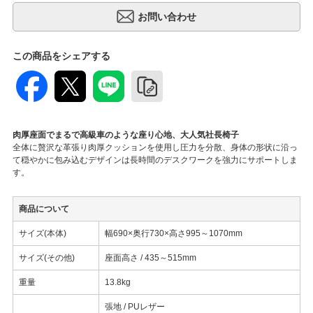
この商品をシェアする
肉厚座面でまるで高級車のような座り心地、大人気社長椅子
全体に贅沢な革張り肉厚クッションを使用し圧力を分散、身体の形状に沿っ
て穏やかに包み込むデザインは長時間のデスクワークを強力にサポートしま
す。
商品について
サイズ(本体)
幅690×奥行730×高さ995～1070mm
サイズ(その他)
座面高さ / 435～515mm
重量
13.8kg
張地 / PUレザー