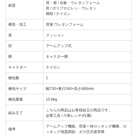
背・座 / 合板・ウレタンフォーム
材質
肘 / ポリプロピレン・ウレタン
脚部 / ナイロン
構造・加工
背座:ウレタンフォーム
座
クッション
肘
アームアップ式
脚
キャスター脚
キャスター
ナイロン
梱包数
1
梱包サイズ
幅730×奥行340×高さ660mm
梱包重量
15.6kg
こちらの商品はお客様組立の商品です。
組み立て
必要工具 / 六角レンチ(付属)
アームアップ機能、背座一体ロッキング機構、ロ
備考
ッキング強度調節、ガス圧式座昇降