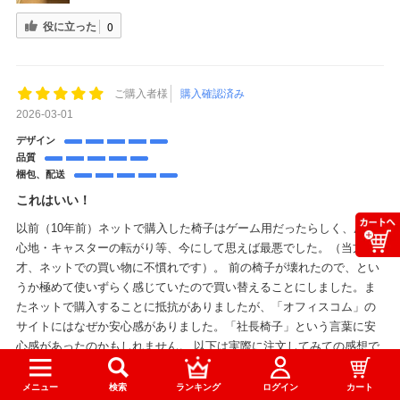
役に立った
0
ご購入者様
購入確認済み
2026-03-01
デザイン
品質
梱包、配送
これはいい！
以前（10年前）ネットで購入した椅子はゲーム用だったらしく、座り
心地・キャスターの転がり等、今にして思えば最悪でした。（当方68
才、ネットでの買い物に不慣れです）。 前の椅子が壊れたので、とい
うか極めて使いずらく感じていたので買い替えることにしました。ま
たネットで購入することに抵抗がありましたが、「オフィスコム」の
サイトにはなぜか安心感がありました。「社長椅子」という言葉に安
心感があったのかもしれません。 以下は実際に注文してみての感想で
す。 ・組み立ては簡単です。男性なら30分で完成します。他の方が言
って...
もっと見る
メニュー
検索
ランキング
ログイン
カート