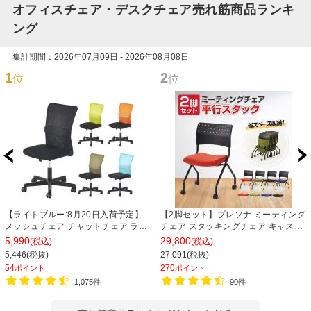
オフィスチェア・デスクチェア売れ筋商品ランキ
ング
集計期間：2026年07月09日 - 2026年08月08日
1
2
位
位
【ライトブルー:8月20日入荷予定】
【2脚セット】プレソナ ミーティング
メッシュチェア チャットチェア ラン
チェア スタッキングチェア キャスタ
バーサポート オフィスチェア デスク
ー付き 座面クッション 幅570×奥行
5,990
29,800
(税込)
(税込)
チェア 会議椅子 幅580×奥行580×高
565×高さ805mm 会議室 収納 法人
5,446(税抜)
27,091(税抜)
さ835-930mm
大人数 重ねる 会議用椅子 会議用チェ
54
270
ポイント
ポイント
ア
1,075件
90件