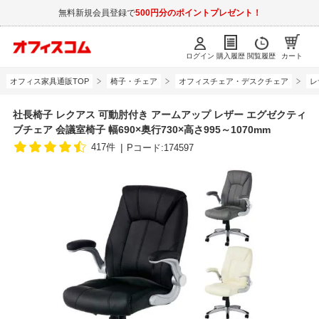
無料新規会員登録で
500円分のポイントプレゼント！
ログイン
購入履歴
閲覧履歴
カート
オフィス家具通販TOP
椅子・チェア
オフィスチェア・デスクチェア
レ
社長椅子 レクアス 可動肘付き アームアップ レザー エグゼクティ
ブチェア 会議室椅子 幅690×奥行730×高さ995～1070mm
417件
Pコード:174597