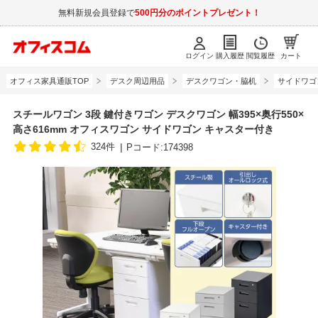
無料新規会員登録で
500円分のポイントプレゼント！
ログイン
購入履歴
閲覧履歴
カート
オフィス家具通販TOP
デスク周辺用品
デスクワゴン・脇机
サイドワゴ
スチールワゴン 3段 鍵付きワゴン デスクワゴン 幅395×奥行550×
高さ616mm オフィスワゴン サイドワゴン キャスター付き
324件
Pコード:174398