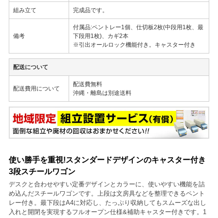
組み立て
完成品です。
付属品:ペントレー1個、仕切板2枚(中段用1枚、最
備考
下段用1枚)、カギ2本
※引出オールロック機能付き。キャスター付き
配送について
配送費無料
配送費用について
沖縄・離島は別途送料
使い勝手を重視!スタンダードデザインのキャスター付き
3段スチールワゴン
デスクと合わせやすい定番デザインとカラーに、使いやすい機能を詰
め込んだスチールワゴンです。上段は文房具などを整理できるペント
レー付き。最下段はA4に対応し、たっぷり収納してもスムーズな出し
入れと開閉を実現するフルオープン仕様&補助キャスター付きです。1