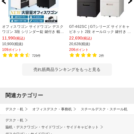
オフィスワゴン サイドワゴン デスク
GT-462SC | GTシリーズ サイドキャ
ワゴン 3段 シリンダー錠 鍵付き 幅
ビネット 2段 オールロック 鍵付き オ
390×奥行510×高さ600mm【ホワイ
フィスワゴン サイドワゴン デスクワ
11,990
22,690
(税込)
(税込)
ト・ブラック】
ゴン 収納 幅395×奥行550×高さ
10,900(税抜)
20,628(税抜)
616mm 【完成品】
109
206
ポイント
ポイント
729件
2件
売れ筋商品ランキングをもっと見る
関連カテゴリー
デスク・机
オフィスデスク・事務机
スチールデスク・スチール机
デスク・机
脇机・デスクワゴン・サイドワゴン・サイドキャビネット
デスクワゴン・サイドワゴン