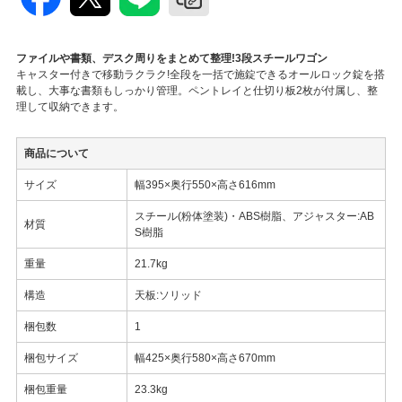
ファイルや書類、デスク周りをまとめて整理!3段スチールワゴン
キャスター付きで移動ラクラク!全段を一括で施錠できるオールロック錠を搭
載し、大事な書類もしっかり管理。ペントレイと仕切り板2枚が付属し、整
理して収納できます。
商品について
サイズ
幅395×奥行550×高さ616mm
スチール(粉体塗装)・ABS樹脂、アジャスター:AB
材質
S樹脂
重量
21.7kg
構造
天板:ソリッド
梱包数
1
梱包サイズ
幅425×奥行580×高さ670mm
梱包重量
23.3kg