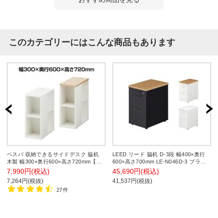
このカテゴリーにはこんな商品もあります
ペスパ 収納できるサイドデスク 脇机
LEED リード 脇机 D-3段 幅400×奥行
木製 幅300×奥行600×高さ720mm【ホ
600×高さ700mm LE-N046D-3 プラス
ワイト:販売終了】
(PLUS)
7,990円(税込)
45,690円(税込)
7,264円(税抜)
41,537円(税抜)
27件