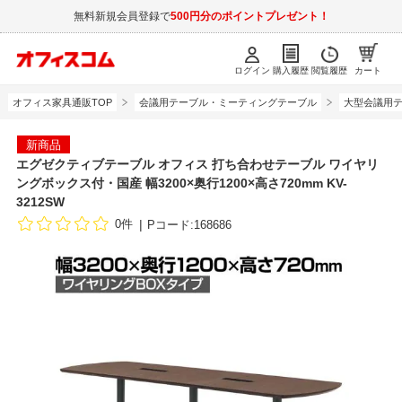
無料新規会員登録で
500円分のポイントプレゼント！
ログイン
購入履歴
閲覧履歴
カート
オフィス家具通販TOP
会議用テーブル・ミーティングテーブル
大型会議用
新商品
エグゼクティブテーブル オフィス 打ち合わせテーブル ワイヤリ
ングボックス付・国産 幅3200×奥行1200×高さ720mm KV-
3212SW
0件
Pコード:168686