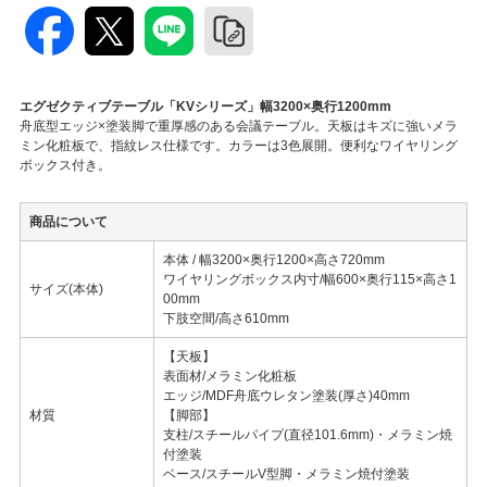
エグゼクティブテーブル「KVシリーズ」幅3200×奥行1200mm
舟底型エッジ×塗装脚で重厚感のある会議テーブル。天板はキズに強いメラ
ミン化粧板で、指紋レス仕様です。カラーは3色展開。便利なワイヤリング
ボックス付き。
商品について
本体 / 幅3200×奥行1200×高さ720mm
ワイヤリングボックス内寸/幅600×奥行115×高さ1
サイズ(本体)
00mm
下肢空間/高さ610mm
【天板】
表面材/メラミン化粧板
エッジ/MDF舟底ウレタン塗装(厚さ)40mm
材質
【脚部】
支柱/スチールパイプ(直径101.6mm)・メラミン焼
付塗装
ベース/スチールV型脚・メラミン焼付塗装