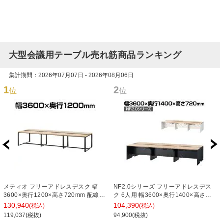
大型会議用テーブル売れ筋商品ランキング
集計期間：2026年07月07日 - 2026年08月06日
1
2
位
位
メティオ フリーアドレスデスク 幅
NF2.0シリーズ フリーアドレスデス
3600×奥行1200×高さ720mm 配線ボ
ク 6人用 幅3600×奥行1400×高さ
ックス付き ミーティングテーブル 会
720mm 配線ボックス付き ミーティ
130,940
104,390
(税込)
(税込)
議用テーブル
ングテーブル 会議用テーブル
119,037(税抜)
94,900(税抜)