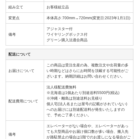
組み立て
お客様組立品
変更点
本体高さ:700mm→720mm(変更日:2023年1月1日)
アジャスター付
備考
ワイヤリングボックス付
グリーン購入法適合商品
配送について
この商品は受注生産の為、複数注文や出荷量の多
お届けについて
い時期などはさらにお時間を頂戴する可能性がご
ざいます。納期詳細はお問い合わせください。
法人様配送費無料
※北海道は1個あたり別途送料5500円(税込)
※沖縄・離島は別途送料お見積り
配送費用について
個人宅(法人名または屋号の記載がされていない)
へのお届けには別途配送料が発生いたしますの
で、予めご了承ください。
エレベーターがない場合や、エレベーターがあっ
ても大型商品やお届け個口数が多い場合、搬入先
備考
が路駐禁止の場合は1階でのお渡しになる場合がご