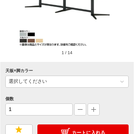
1
/
14
天板×脚カラー
個数
カートに入れる