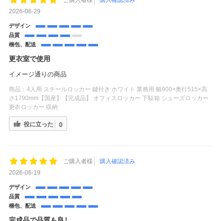
ご購入者様
購入確認済み
2026-06-29
デザイン
品質
梱包、配送
更衣室で使用
イメージ通りの商品
商品：
4人用 スチールロッカー 鍵付き ホワイト 業務用 幅900×奥行515×高
さ1790mm【国産】【完成品】 オフィスロッカー 下駄箱 シューズロッカー
更衣ロッカー 収納
役に立った
0
ご購入者様
購入確認済み
2026-06-19
デザイン
品質
梱包、配送
完成品で品質も良し