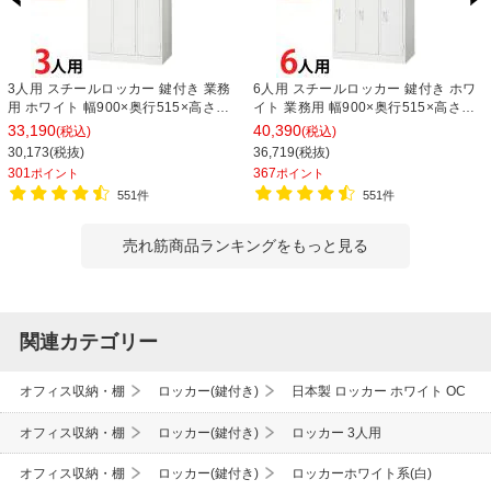
3人用 スチールロッカー 鍵付き 業務
6人用 スチールロッカー 鍵付き ホワ
用 ホワイト 幅900×奥行515×高さ
イト 業務用 幅900×奥行515×高さ
1790mm【国産】【完成品】 オフィ
1790mm【国産】【完成品】 オフィ
33,190
40,390
(税込)
(税込)
スロッカー 下駄箱 シューズロッカー
スロッカー 下駄箱 シューズロッカー
30,173(税抜)
36,719(税抜)
更衣ロッカー
更衣ロッカー 収納 3列2段
301
367
ポイント
ポイント
551件
551件
売れ筋商品ランキングをもっと見る
関連カテゴリー
オフィス収納・棚
ロッカー(鍵付き)
日本製 ロッカー ホワイト OC
オフィス収納・棚
ロッカー(鍵付き)
ロッカー 3人用
オフィス収納・棚
ロッカー(鍵付き)
ロッカーホワイト系(白)