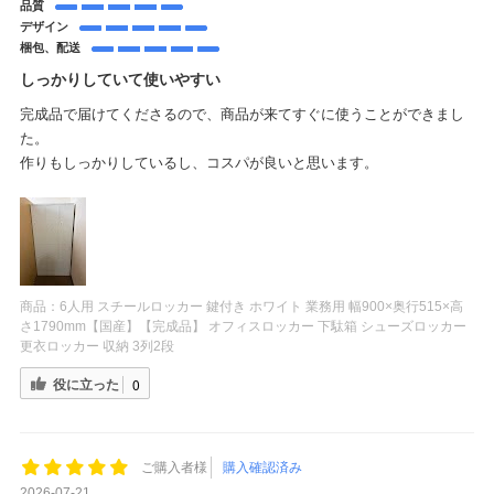
品質
デザイン
梱包、配送
しっかりしていて使いやすい
完成品で届けてくださるので、商品が来てすぐに使うことができまし
た。
作りもしっかりしているし、コスパが良いと思います。
商品：
6人用 スチールロッカー 鍵付き ホワイト 業務用 幅900×奥行515×高
さ1790mm【国産】【完成品】 オフィスロッカー 下駄箱 シューズロッカー
更衣ロッカー 収納 3列2段
役に立った
0
ご購入者様
購入確認済み
2026-07-21