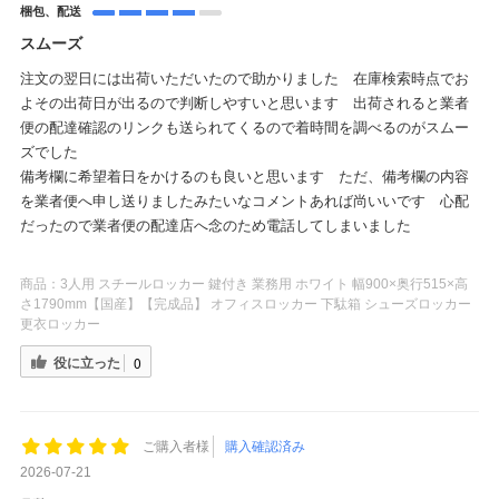
梱包、配送
スムーズ
注文の翌日には出荷いただいたので助かりました 在庫検索時点でお
よその出荷日が出るので判断しやすいと思います 出荷されると業者
便の配達確認のリンクも送られてくるので着時間を調べるのがスムー
ズでした
備考欄に希望着日をかけるのも良いと思います ただ、備考欄の内容
を業者便へ申し送りましたみたいなコメントあれば尚いいです 心配
だったので業者便の配達店へ念のため電話してしまいました
商品：
3人用 スチールロッカー 鍵付き 業務用 ホワイト 幅900×奥行515×高
さ1790mm【国産】【完成品】 オフィスロッカー 下駄箱 シューズロッカー
更衣ロッカー
役に立った
0
ご購入者様
購入確認済み
2026-07-21