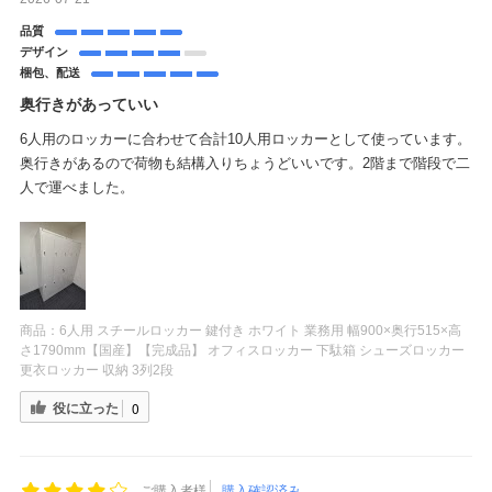
品質
デザイン
梱包、配送
奥行きがあっていい
6人用のロッカーに合わせて合計10人用ロッカーとして使っています。
奥行きがあるので荷物も結構入りちょうどいいです。2階まで階段で二
人で運べました。
商品：
6人用 スチールロッカー 鍵付き ホワイト 業務用 幅900×奥行515×高
さ1790mm【国産】【完成品】 オフィスロッカー 下駄箱 シューズロッカー
更衣ロッカー 収納 3列2段
役に立った
0
ご購入者様
購入確認済み