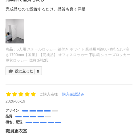
完成品なので設置するだけ、品質も良く満足
商品：
6人用 スチールロッカー 鍵付き ホワイト 業務用 幅900×奥行515×高
さ1790mm【国産】【完成品】 オフィスロッカー 下駄箱 シューズロッカー
更衣ロッカー 収納 3列2段
役に立った
0
ご購入者様
購入確認済み
2026-06-19
デザイン
品質
梱包、配送
職員更衣室