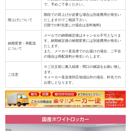
で、予めご了承ください。
階段での荷上げが必要な場合は別途費用が発生い
階上げについて
たしますのでご相談下さい。
(1階での軒先渡しの場合は送料無料)
メールでの納期確定後はキャンセル不可となりま
す。納期確定後の納期変更には別途費用が発生い
納期変更・再配送
たします。
について
また、メーカー直送便でのお届けの場合、ご不在
の場合は再配達料が発生いたします。
※ご注文前に搬入経路・間口の確認をお願い致し
ます。
ご注意
※メーカー直送便対応地域以外の場合、軒先での
お渡しとなります。