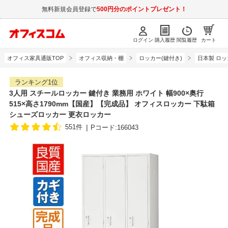
無料新規会員登録で
500円分のポイントプレゼント！
ログイン
購入履歴
閲覧履歴
カート
オフィス家具通販TOP
オフィス収納・棚
ロッカー(鍵付き)
日本製 ロッ
ランキング1位
3人用 スチールロッカー 鍵付き 業務用 ホワイト 幅900×奥行
515×高さ1790mm【国産】【完成品】 オフィスロッカー 下駄箱
シューズロッカー 更衣ロッカー
551件
Pコード:166043