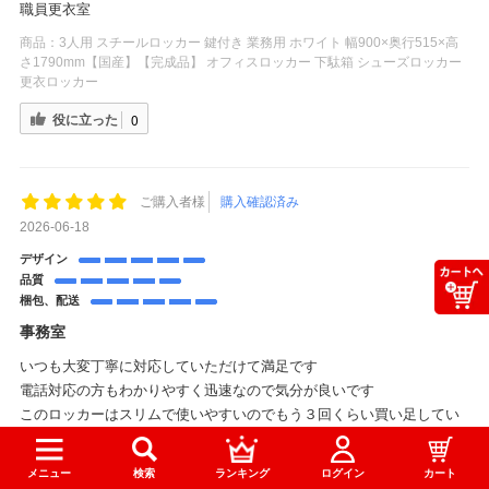
職員更衣室
商品：
3人用 スチールロッカー 鍵付き 業務用 ホワイト 幅900×奥行515×高
さ1790mm【国産】【完成品】 オフィスロッカー 下駄箱 シューズロッカー
更衣ロッカー
役に立った
0
ご購入者様
購入確認済み
2026-06-18
デザイン
品質
梱包、配送
事務室
いつも大変丁寧に対応していただけて満足です
電話対応の方もわかりやすく迅速なので気分が良いです
このロッカーはスリムで使いやすいのでもう３回くらい買い足してい
ます
設置してゴミも持ち帰ってくださるので本当に助かります
メニュー
検索
ランキング
ログイン
カート
ありがとうございました