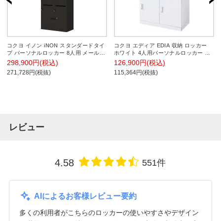
コクヨ イノン iNON スタンダードタイ
コクヨ エディア EDIA 収納 ロッカー
プ パーソナルロッカー 8人用 メール穴
ホワイト 4人用パーソナルロッカー シ
あり 庫内仕切りSタイプ 下段ラテラル
リンダー錠 幅900×奥行450×高さ
298,900円(税込)
126,900円(税込)
シリンダー錠 ブラック 幅900×奥行
1050mm BWU-RN459SAWNN-K
271,728円(税抜)
115,364円(税抜)
450×高さ1910mm
レビュー
4.58
551件
AIによるお客様レビュー要約
多くの利用者がこちらのロッカーの使いやすさやデザイン