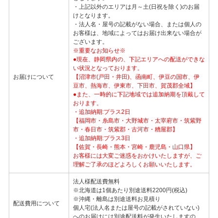
・上記以外のエリアは月～土(日祝を除く)のお届
けとなります。
・法人名・屋号の記載がない場合、または個人の
お客様は、地域によってはお届け出来ない場合が
ございます。
※重要なお知らせ※
●現在、静岡県内の、下記エリアへの配送ができな
い状況となっております。
お届けについて
【沼津市(戸田・井田)、函南町、伊豆の国市、伊
豆市、熱海市、伊東市、下田市、賀茂郡全域】
●また、一時的に下記地域では追加納期を頂戴して
おります。
・追加納期:プラス2日
【福岡市・糸島市・大野城市・太宰府市・筑紫野
市・春日市・筑紫郡・古河市・糟屋郡】
・追加納期:プラス3日
【佐賀・長崎・熊本・宮崎・鹿児島・山口県】
お客様には大変ご迷惑をおかけいたしますが、ご
理解ご了承のほどよろしくお願いいたします。
法人様配送費無料
※北海道は1個あたり別途送料2200円(税込)
※沖縄・離島は別途送料お見積り
配送費用について
個人宅(法人名または屋号の記載がされていない)
へのお届けには別途配送料が発生いたしますの