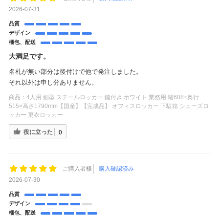
2026-07-31
品質
デザイン
梱包、配送
大満足です。
名札が無い部分は後付けで他で発注しました。
それ以外は申し分ありません。
商品：
4人用 細型 スチールロッカー 鍵付き ホワイト 業務用 幅608×奥行
515×高さ1790mm【国産】【完成品】 オフィスロッカー 下駄箱 シューズロ
ッカー 更衣ロッカー
役に立った
0
ご購入者様
購入確認済み
2026-07-30
品質
デザイン
梱包、配送