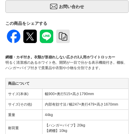
この商品をシェアする
網棚・カギ付き。衣類が形崩れしない広さの3人用ホワイトロッカー
明るく清潔感のあるホワイト色、開閉が一目で分かる表示機能付き。棚板、
ハンガーパイプ付きで貴重品や衣類や小物を分別できます。
商品について
サイズ(本体)
幅900×奥行515×高さ1790mm
サイズ(その他)
内部有効寸法 / 幅247×奥行479×高さ1670mm
重量
44kg
【ハンガーパイプ】20kg
耐荷重
【網棚】10kg