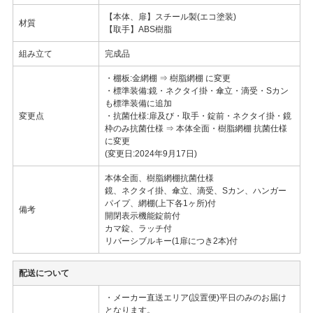
【本体、扉】スチール製(エコ塗装)
材質
【取手】ABS樹脂
組み立て
完成品
・棚板:金網棚 ⇒ 樹脂網棚 に変更
・標準装備:鏡・ネクタイ掛・傘立・滴受・Sカン
も標準装備に追加
変更点
・抗菌仕様:扉及び・取手・錠前・ネクタイ掛・鏡
枠のみ抗菌仕様 ⇒ 本体全面・樹脂網棚 抗菌仕様
に変更
(変更日:2024年9月17日)
本体全面、樹脂網棚抗菌仕様
鏡、ネクタイ掛、傘立、滴受、Sカン、ハンガー
パイプ、網棚(上下各1ヶ所)付
備考
開閉表示機能錠前付
カマ錠、ラッチ付
リバーシブルキー(1扉につき2本)付
配送について
・メーカー直送エリア(設置便)平日のみのお届け
となります。