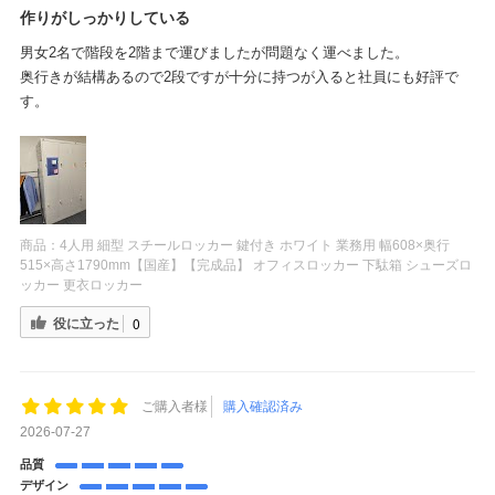
作りがしっかりしている
男女2名で階段を2階まで運びましたが問題なく運べました。
奥行きが結構あるので2段ですが十分に持つが入ると社員にも好評で
す。
商品：
4人用 細型 スチールロッカー 鍵付き ホワイト 業務用 幅608×奥行
515×高さ1790mm【国産】【完成品】 オフィスロッカー 下駄箱 シューズロ
ッカー 更衣ロッカー
役に立った
0
ご購入者様
購入確認済み
2026-07-27
品質
デザイン