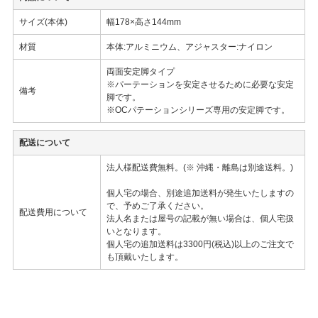
サイズ(本体)
幅178×高さ144mm
材質
本体:アルミニウム、アジャスター:ナイロン
両面安定脚タイプ
※パーテーションを安定させるために必要な安定
備考
脚です。
※OCパテーションシリーズ専用の安定脚です。
配送について
法人様配送費無料。(※ 沖縄・離島は別途送料。)
個人宅の場合、別途追加送料が発生いたしますの
で、予めご了承ください。
配送費用について
法人名または屋号の記載が無い場合は、個人宅扱
いとなります。
個人宅の追加送料は3300円(税込)以上のご注文で
も頂戴いたします。