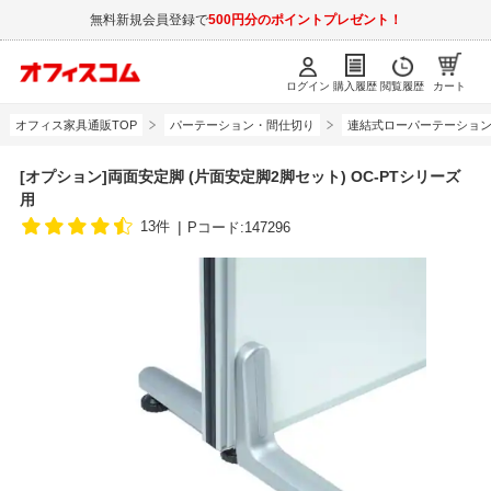
無料新規会員登録で
500円分のポイントプレゼント！
ログイン
購入履歴
閲覧履歴
カート
オフィス家具通販TOP
パーテーション・間仕切り
連結式ローパーテーショ
[オプション]両面安定脚 (片面安定脚2脚セット) OC-PTシリーズ
用
13件
Pコード:147296