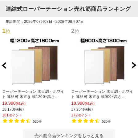
連結式ローパーテーション売れ筋商品ランキング
集計期間：2026年07月08日 - 2026年08月07日
1
2
位
位
ローパーテーション 木目調・ホワイ
ローパーテーション 木目調・ホワイ
ト 連結可 床置き 幅1200×高さ
ト 連結可 床置き 幅900×高さ
1800mm パーティション 衝立 間仕切
1800mm パーティション 衝立 間仕切
19,990
18,990
(税込)
(税込)
り オフィス 目隠し
り オフィス 目隠し
18,173(税抜)
17,264(税抜)
181
172
ポイント
ポイント
525件
525件
売れ筋商品ランキングをもっと見る