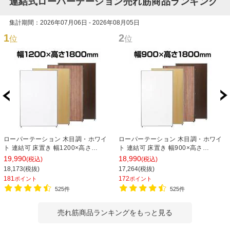
連結式ローパーテーション売れ筋商品ランキング
集計期間：2026年07月06日 - 2026年08月05日
1
2
位
位
ローパーテーション 木目調・ホワイ
ローパーテーション 木目調・ホワイ
ト 連結可 床置き 幅1200×高さ
ト 連結可 床置き 幅900×高さ
1800mm パーティション 衝立 間仕切
1800mm パーティション 衝立 間仕切
19,990
18,990
(税込)
(税込)
り オフィス 目隠し
り オフィス 目隠し
18,173(税抜)
17,264(税抜)
181
172
ポイント
ポイント
525件
525件
売れ筋商品ランキングをもっと見る