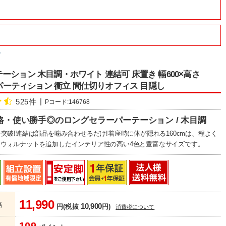
プ
ーション 木目調・ホワイト 連結可 床置き 幅600×高さ
m パーティション 衝立 間仕切りオフィス 目隠し
525件
Pコード:146768
格・使い勝手◎のロングセラーパーテーション / 木目調
台突破!連結は部品を噛み合わせるだけ!着座時に体が隠れる160cmは、程よく
ウォルナットを追加したインテリア性の高い4色と豊富なサイズです。
11,990
格
10,900
円(税抜
円)
消費税について