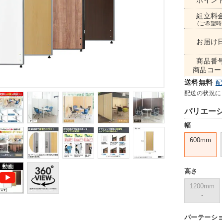
ポイン
組立料
(ご希望時
お届け
商品番
商品コー
送料無料
配送の状況に
バリエー
幅
600mm
高さ
1200mm
-
パーテーシ