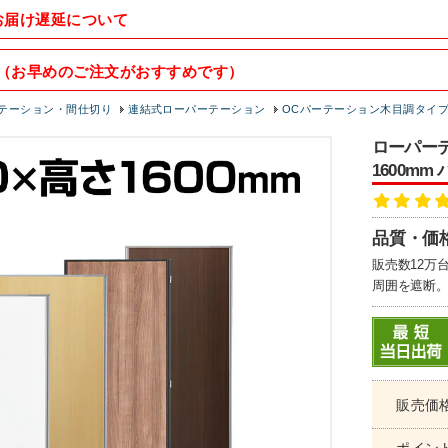
お届け遅延について
（お早めのご注文がおすすめです）
テーション・間仕切り
連結式ローパーテーション
OCパーテーション木目調タイ
ローパーテ
1600m
品質・価
販売数12万
周囲を遮断。
販売価