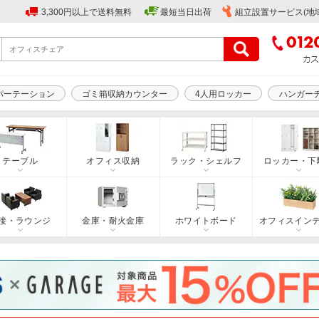
3,300円以上で送料無料
最短当日出荷
組立設置サービス(地
パーテーション
ゴミ箱収納カウンター
4人用ロッカー
ハンガー
テーブル
オフィス収納
ラック・シェルフ
ロッカー・下
接・ラウンジ
金庫・耐火金庫
ホワイトボード
オフィスイン