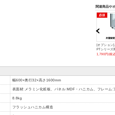
関連商品や
必須
(片面
[オプション]コーナーポール
[オプション]エンドカバー 高
[オプション]
ットタ
高さ1600mm OC-PTシリー
さ1600mm OC-PTシリーズ
PTシリーズ
ズ用
用
2,990円(税込)
690円(税込)
1,790円(税込
幅600×奥行32×高さ1600mm
表面材:メラミン化粧板、パネル:MDF・ハニカム、フレーム:
8.8kg
フラッシュハニカム構造