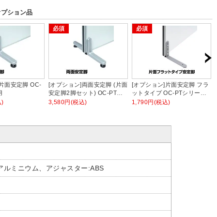
オプション品
必須
必須
片面安定脚 OC-
[オプション]両面安定脚 (片面
[オプション]片面安定脚 フラ
用
安定脚2脚セット) OC-PTシ
ットタイプ OC-PTシリーズ
リーズ用
用
)
3,580円(税込)
1,790円(税込)
アルミニウム、アジャスター:ABS