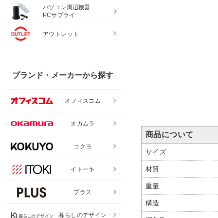
パソコン周辺機器
PCサプライ
必須
アウトレット
ブランド・メーカーから探す
[オプション]両面安定脚 
安定脚2脚セット) フラ
オフィスコム
イプ OC-PTシリーズ用
3,580円(税込)
オカムラ
商品について
コクヨ
サイズ
材質
イトーキ
重量
プラス
構造
暮らしのデザイン