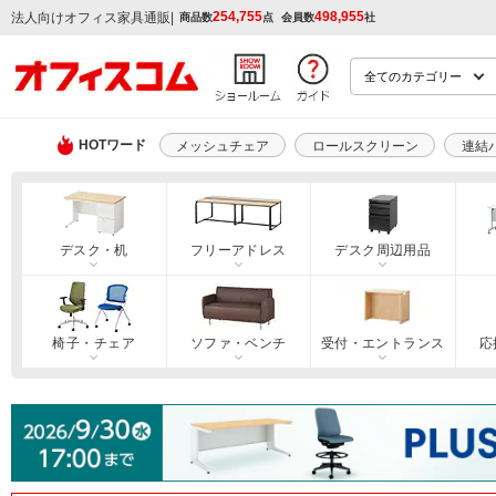
254,755
498,955
|
法人向けオフィス家具通販
商品数
点
会員数
社
HOTワード
メッシュチェア
ロールスクリーン
連結
デスク・机
フリーアドレス
デスク周辺用品
椅子・チェア
ソファ・ベンチ
受付・エントランス
応