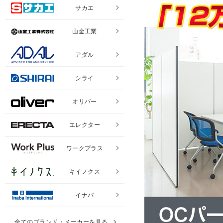
サカエ
山金工業
アダル
シライ
オリバー
エレクター
ワークプラス
キイノクス
イナバ
全てのブランド・メーカーを見る