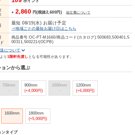
109
ト
ポイント
金
2,860
+
円(税抜2,600円)
組立費について
)
最短 08/19(水) お届け予定
日
⇒地域ごとの最短お届け日はこちら
号
商品番号:OC-PT-M1660/商品コード(カタログ):500683,500401,5
00311,500221/(OCPB)
ド
配送について
より
1階軒先渡し
となる可能性があります。
ションから選ぶ
700mm
900mm
1000mm
1200mm
-
(+4,000円)
-
(+6,000円)
1600mm
1800mm
(+5,000円)
ョンタイプ