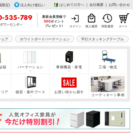
はじめての方へ
|
会社概要
|
お問い合わせ
域限定)
法人向け後払い
新規会員登録で
500
ポイント
プレゼント!
ログイン
購入履歴
閲覧履歴
カート
チェア
ホワイトボードパーテーション
平行スタッキングテーブル
駄箱
パーテーション
事務機器・家電
工場・物流
テリア
個室・集中ブース
お買い得から探す
コーディネート事例