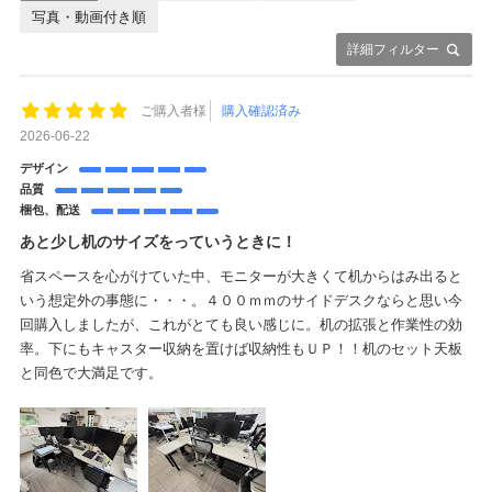
写真・動画付き順
詳細フィルター
ご購入者様
購入確認済み
2026-06-22
デザイン
品質
梱包、配送
あと少し机のサイズをっていうときに！
省スペースを心がけていた中、モニターが大きくて机からはみ出ると
いう想定外の事態に・・・。４００ｍｍのサイドデスクならと思い今
回購入しましたが、これがとても良い感じに。机の拡張と作業性の効
率。下にもキャスター収納を置けば収納性もＵＰ！！机のセット天板
と同色で大満足です。