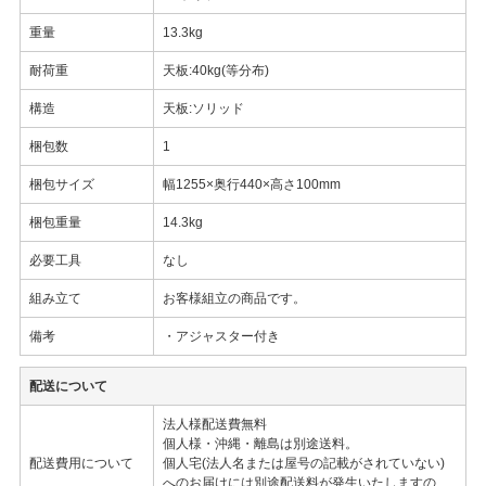
重量
13.3kg
耐荷重
天板:40kg(等分布)
構造
天板:ソリッド
梱包数
1
梱包サイズ
幅1255×奥行440×高さ100mm
梱包重量
14.3kg
必要工具
なし
組み立て
お客様組立の商品です。
備考
・アジャスター付き
配送について
法人様配送費無料
個人様・沖縄・離島は別途送料。
配送費用について
個人宅(法人名または屋号の記載がされていない)
へのお届けには別途配送料が発生いたしますの