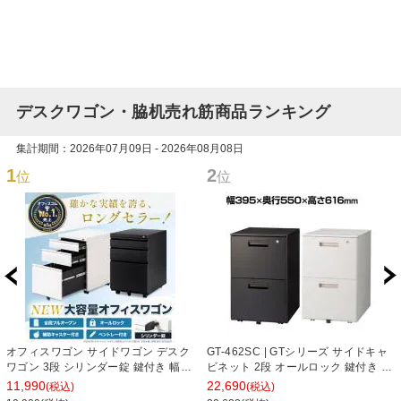
デスクワゴン・脇机売れ筋商品ランキング
集計期間：2026年07月09日 - 2026年08月08日
1
2
位
位
オフィスワゴン サイドワゴン デスク
GT-462SC | GTシリーズ サイドキャ
ワゴン 3段 シリンダー錠 鍵付き 幅
ビネット 2段 オールロック 鍵付き オ
390×奥行510×高さ600mm【ホワイ
フィスワゴン サイドワゴン デスクワ
11,990
22,690
(税込)
(税込)
ト・ブラック】
ゴン 収納 幅395×奥行550×高さ