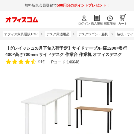
無料新規会員登録で
500円分のポイントプレゼント！
ログイン
購入履歴
閲覧履歴
カート
オフィス家具通販TOP
デスク周辺用品
デスクワゴン・脇机
脇机・サイ
【グレイッシュ:8月下旬入荷予定】サイドテーブル 幅1200×奥行
400×高さ700mm サイドデスク 作業台 作業机 オフィスデスク
91件
Pコード:146648