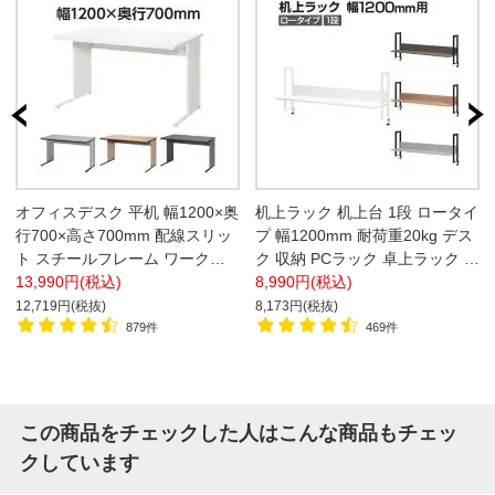
オフィスデスク 平机 幅1200×奥
机上ラック 机上台 1段 ロータイ
行700×高さ700mm 配線スリッ
プ 幅1200mm 耐荷重20kg デス
ト スチールフレーム ワークデ
ク 収納 PCラック 卓上ラック モ
スク 事務机
13,990円(税込)
ニター台 デスク棚 書類棚
8,990円(税込)
12,719円(税抜)
8,173円(税抜)
879件
469件
この商品をチェックした人はこんな商品もチェッ
クしています