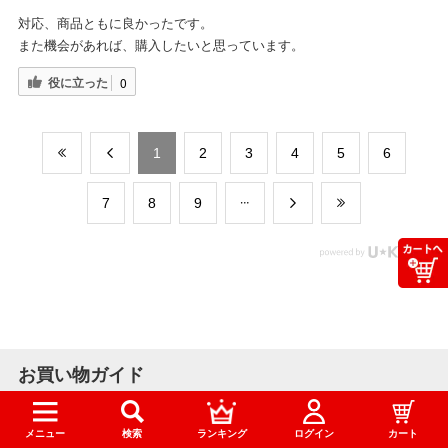
対応、商品ともに良かったです。
また機会があれば、購入したいと思っています。
役に立った
0
​1
​2
​3
​4
​5
​6
​7
​8
​9
お買い物ガイド
メニュー
検索
ランキング
ログイン
カート
送料について