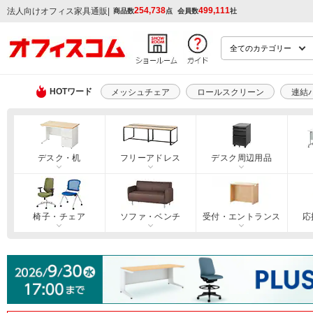
254,738
499,111
|
法人向けオフィス家具通販
商品数
点
会員数
社
HOTワード
メッシュチェア
ロールスクリーン
連結
デスク・机
フリーアドレス
デスク周辺用品
椅子・チェア
ソファ・ベンチ
受付・エントランス
応