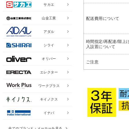
サカエ
山金工業
配送費用について
アダル
時間指定/再配達/階上げ
シライ
入設置について
オリバー
ご注意
エレクター
ワークプラス
キイノクス
イナバ
全てのブランド・メーカーを見る