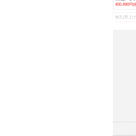
400,890円
無孔(背上げ
418,880円