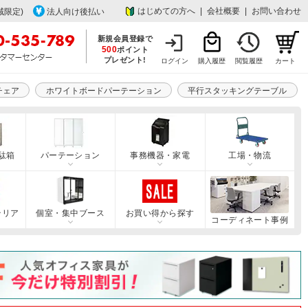
はじめての方へ
|
会社概要
|
お問い合わせ
域限定)
法人向け後払い
新規会員登録で
500
ポイント
プレゼント!
ログイン
購入履歴
閲覧履歴
カート
チェア
ホワイトボードパーテーション
平行スタッキングテーブル
駄箱
パーテーション
事務機器・家電
工場・物流
テリア
個室・集中ブース
お買い得から探す
コーディネート事例