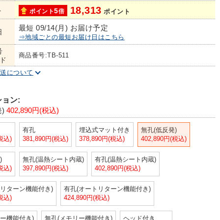
18,313
ト
5
ポイント
倍
ポイント
最短 09/14(月) お届け予定
日
⇒地域ごとの最短お届け日はこちら
号
商品番号:TB-511
ド
配送について
ョン:
)
402,890円(税込)
有孔
埋込式マット付き
無孔(低反発)
(税込)
381,890円(税込)
378,890円(税込)
402,890円(税込)
)
無孔(温熱シート内蔵)
有孔(温熱シート内蔵)
(税込)
397,890円(税込)
402,890円(税込)
トリターン機能付き)
有孔(オートリターン機能付き)
(税込)
424,890円(税込)
ー機能付き)
無孔(メモリー機能付き)
ヘッド付き