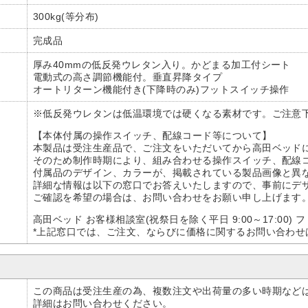
300kg(等分布)
完成品
厚み40mmの低反発ウレタン入り。かどまる加工付シート
電動式の高さ調節機能付。垂直昇降タイプ
オートリターン機能付き(下降時のみ)フットスイッチ操作
※低反発ウレタンは低温環境では硬くなる素材です。ご注意
【本体付属の操作スイッチ、配線コード等について】
本製品は受注生産品で、ご注文をいただいてから高田ベッド
そのため制作時期により、組み合わせる操作スイッチ、配線
付属品のデザイン、カラーが、掲載されている製品画像と異な
詳細な情報は以下の窓口でお答えいたしますので、事前にデ
ご確認を希望の場合は、お問い合わせをお願い申し上げます
高田ベッド お客様相談室(祝祭日を除く平日 9:00～17:00) フリ
*上記窓口では、ご注文、ならびに価格に関するお問い合わ
この商品は受注生産の為、複数注文や出荷量の多い時期など
詳細はお問い合わせください。