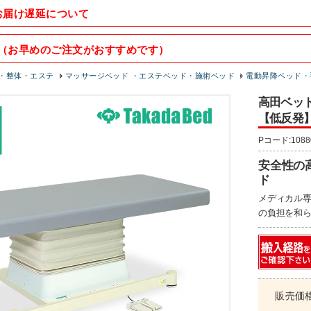
お届け遅延について
（お早めのご注文がおすすめです）
・整体・エステ
マッサージベッド ・エステベッド・施術ベッド
電動昇降ベッド・
高田ベッド
【低反発】 
Pコード:1088
安全性の
ド
メディカル
の負担を和
販売価