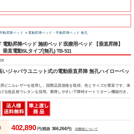
手動昇降ベッド
電動昇降ベッド・手動昇降ベッド 無孔
 電動昇降ベッド 施術ベッド 医療用ベッド 【垂直昇降】
垂直電動SLタイプ(無孔) TB-511
08
高いジャバラユニット式の電動垂直昇降 無孔ハイローベッ
専用ビニルレザーを使用し、国際品質規格を取得。色とサイズが豊富です。体
らげる低反発ウレタンを採用。乗降しやすい下降時オートリターン機能付き。
402,890
格
366,264
円(税抜
円)
消費税について