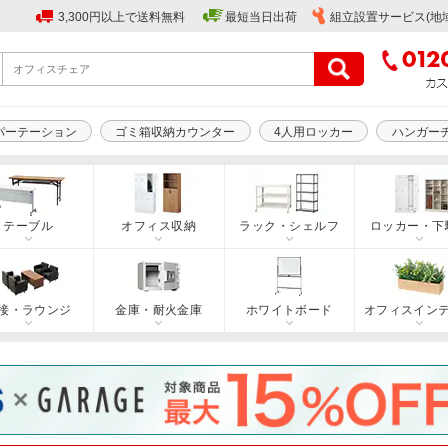
3,300円以上で送料無料
最短当日出荷
組立設置サービス(地
パーテーション
ゴミ箱収納カウンター
4人用ロッカー
ハンガー
テーブル
オフィス収納
ラック・シェルフ
ロッカー・下
接・ラウンジ
金庫・耐火金庫
ホワイトボード
オフィスイン