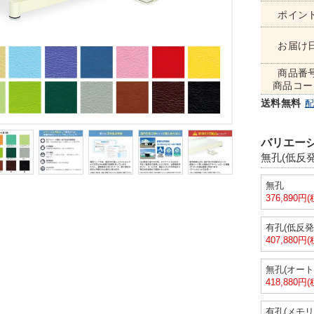
ポイン
お届け
商品番
商品コー
送料無料
バリエーシ
無孔(低反発
無孔
376,890円
有孔(低反発
407,880円
無孔(オー
418,880円
有孔(メモリ