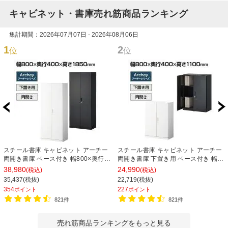
キャビネット・書庫売れ筋商品ランキング
集計期間：2026年07月07日 - 2026年08月06日
1
2
位
位
スチール書庫 キャビネット アーチー
スチール書庫 キャビネット アーチー
両開き書庫 ベース付き 幅800×奥行
両開き書庫 下置き用 ベース付き 幅
400×高さ1850mm
800×奥行400×高さ1100mm
38,980
24,990
(税込)
(税込)
35,437(税抜)
22,719(税抜)
354
227
ポイント
ポイント
821件
821件
売れ筋商品ランキングをもっと見る