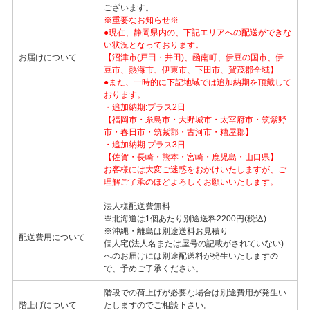
ございます。
※重要なお知らせ※
●現在、静岡県内の、下記エリアへの配送ができな
い状況となっております。
お届けについて
【沼津市(戸田・井田)、函南町、伊豆の国市、伊
豆市、熱海市、伊東市、下田市、賀茂郡全域】
●また、一時的に下記地域では追加納期を頂戴して
おります。
・追加納期:プラス2日
【福岡市・糸島市・大野城市・太宰府市・筑紫野
市・春日市・筑紫郡・古河市・糟屋郡】
・追加納期:プラス3日
【佐賀・長崎・熊本・宮崎・鹿児島・山口県】
お客様には大変ご迷惑をおかけいたしますが、ご
理解ご了承のほどよろしくお願いいたします。
法人様配送費無料
※北海道は1個あたり別途送料2200円(税込)
※沖縄・離島は別途送料お見積り
配送費用について
個人宅(法人名または屋号の記載がされていない)
へのお届けには別途配送料が発生いたしますの
で、予めご了承ください。
階段での荷上げが必要な場合は別途費用が発生い
階上げについて
たしますのでご相談下さい。