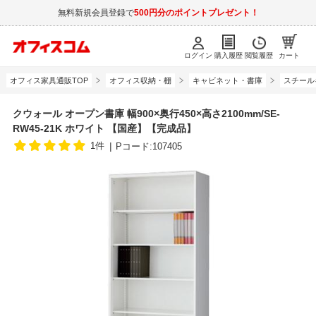
無料新規会員登録で
500円分のポイントプレゼント！
ログイン
購入履歴
閲覧履歴
カート
オフィス家具通販TOP
オフィス収納・棚
キャビネット・書庫
スチール
クウォール オープン書庫 幅900×奥行450×高さ2100mm/SE-
RW45-21K ホワイト 【国産】【完成品】
1件
Pコード:107405