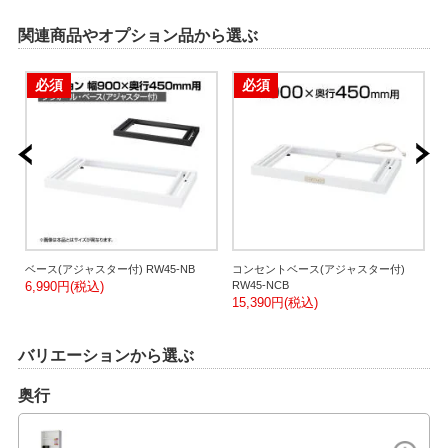
関連商品やオプション品から選ぶ
必須
必須
ベース(アジャスター付) RW45-NB
コンセントベース(アジャスター付)
ダ
6,990円(税込)
RW45-NCB
N
15,390円(税込)
9
バリエーションから選ぶ
奥行