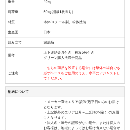
重量
49kg
耐荷重
50kg(棚板1枚当り)
材質
本体/スチール製、粉体塗装
生産国
日本
組み立て
完成品
上下連結金具付き、棚板5枚付き
備考
グリーン購入法適合商品
こちらの商品を設置する場合には単体の場合でも
ご注意
必ずベースをご使用のうえ、水平にアジャストし
てください。
配送について
・メーカー直送エリア(設置便)平日のみのお届け
となります。
・上記以外のエリアは月～土(日祝を除く)のお届
けとなります。
・法人名・屋号の記載がない場合、または個人の
お客様は、地域によってはお届け出来ない場合が