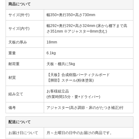
商品について
サイズ(外寸)
幅350×奥行350×高さ730mm
幅292×奥行292×高さ324mm (床から棚下まで高
サイズ(内寸)
さ351mm ※アジャスター8mm含む)
天板の厚み
18mm
重量
6.1kg
耐荷重
天板・棚共に5kg
【天板】合成樹脂パーティクルボード
材質
【脚部】スチール(粉体塗装)
お客様組立品
組み立て
(作業時間15分・要+ドライバー)
備考
アジャスター(高さ調節・床のがたつき補正)付
配送について
お届け日について
月～土曜日の日中のお届けの商品です。