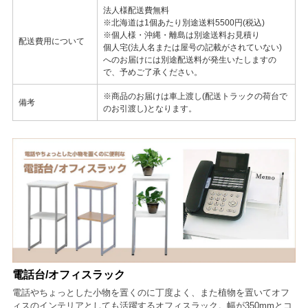
法人様配送費無料
※北海道は1個あたり別途送料5500円(税込)
※個人様・沖縄・離島は別途送料お見積り
配送費用について
個人宅(法人名または屋号の記載がされていない)
へのお届けには別途配送料が発生いたしますの
で、予めご了承ください。
※商品のお届けは車上渡し(配送トラックの荷台で
備考
のお引渡し)となります。
電話台/オフィスラック
電話やちょっとした小物を置くのに丁度よく、また植物を置いてオフ
ィスのインテリアとしても活躍するオフィスラック。幅が350mmとコ