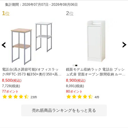
集計期間：2026年07月07日 - 2026年08月06日
1
2
位
位
電話台(高さ調節可能)/オフィスラッ
鏡面モデム収納ラック 電話台 プッシ
ク/RFTC-3573 幅350×奥行350×高さ
ュ式扉 背面オープン 隙間収納 ルータ
730mm
ー タップ 収納 ラック スリム オフィ
8,500
8,900
(税込)
(税込)
ス Wi-Fi 幅300×奥行295×高さ
7,728(税抜)
8,091(税抜)
800mm
77
80
ポイント
ポイント
23件
4件
売れ筋商品ランキングをもっと見る