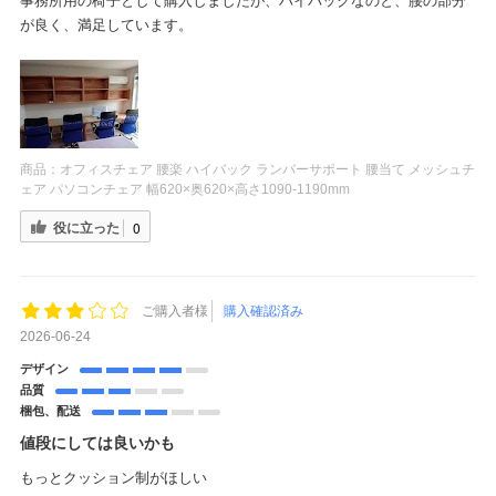
事務所用の椅子として購入しましたが、ハイバックなのと、腰の部分
が良く、満足しています。
商品：
オフィスチェア 腰楽 ハイバック ランバーサポート 腰当て メッシュチ
ェア パソコンチェア 幅620×奥620×高さ1090-1190mm
役に立った
0
ご購入者様
購入確認済み
2026-06-24
デザイン
品質
梱包、配送
値段にしては良いかも
もっとクッション制がほしい