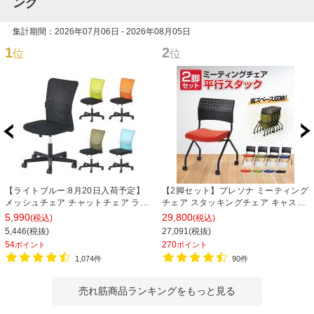
ング
集計期間：2026年07月06日 - 2026年08月05日
1
2
位
位
【ライトブルー:8月20日入荷予定】
【2脚セット】プレソナ ミーティング
メッシュチェア チャットチェア ラン
チェア スタッキングチェア キャスタ
バーサポート オフィスチェア デスク
ー付き 座面クッション 幅570×奥行
5,990
29,800
(税込)
(税込)
チェア 会議椅子 幅580×奥行580×高
565×高さ805mm 会議室 収納 法人
5,446(税抜)
27,091(税抜)
さ835-930mm
大人数 重ねる 会議用椅子 会議用チェ
54
270
ポイント
ポイント
ア
1,074件
90件
売れ筋商品ランキングをもっと見る