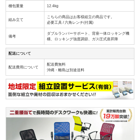
梱包重量
12.4kg
こちらの商品はお客様組立の商品です。
組み立て
必要工具 / 六角レンチ(付属)
ダブルランバーサポート、背座一体ロッキング機
備考
構、ロッキング強度調節、ガス圧式座昇降
配送について
配送費無料
配送費用について
沖縄・離島は別途送料