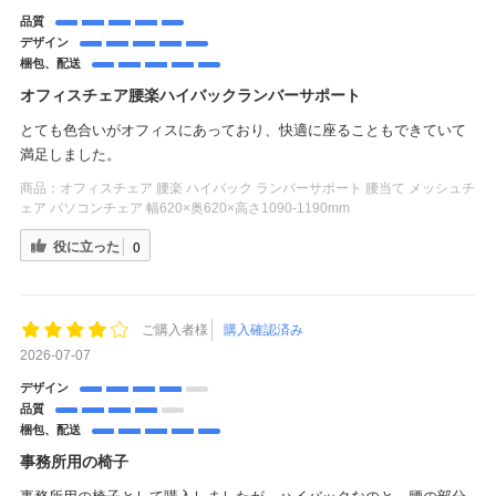
品質
デザイン
梱包、配送
オフィスチェア腰楽ハイバックランバーサポート
とても色合いがオフィスにあっており、快適に座ることもできていて
満足しました。
商品：
オフィスチェア 腰楽 ハイバック ランバーサポート 腰当て メッシュチ
ェア パソコンチェア 幅620×奥620×高さ1090-1190mm
役に立った
0
ご購入者様
購入確認済み
2026-07-07
デザイン
品質
梱包、配送
事務所用の椅子