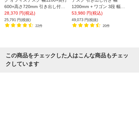
ク オフィスデスク 幅1200×奥行
デスク 引き出し付き 幅
600×高さ720mm 引き出し付き
1200mm + ワゴン 3段 幅
+ 机上ラック ロータイプ
28,370 円(税込)
400mm セット【ホワイト×ホワ
53,980 円(税込)
イト ホワイト×ブラック販売終
25,791 円(税抜)
49,073 円(税抜)
了】
22件
20件
この商品をチェックした人はこんな商品もチェッ
クしています