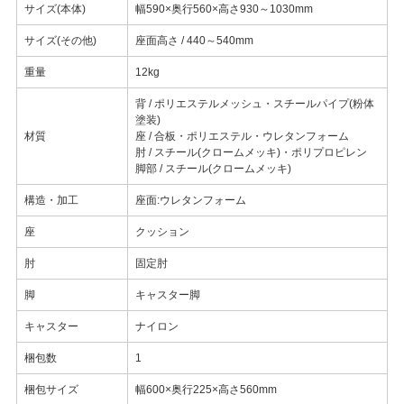
サイズ(本体)
幅590×奥行560×高さ930～1030mm
サイズ(その他)
座面高さ / 440～540mm
重量
12kg
背 / ポリエステルメッシュ・スチールパイプ(粉体
塗装)
材質
座 / 合板・ポリエステル・ウレタンフォーム
肘 / スチール(クロームメッキ)・ポリプロピレン
脚部 / スチール(クロームメッキ)
構造・加工
座面:ウレタンフォーム
座
クッション
肘
固定肘
脚
キャスター脚
キャスター
ナイロン
梱包数
1
梱包サイズ
幅600×奥行225×高さ560mm