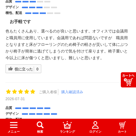
品質
デザイン
梱包、配送
お手軽です
色もたくさんあり、選べるのが良いと思います。オフィスでは会議用
と職員用に使用しています。会議用であれば問題ないですが 職員用
となりますと床がフローリングのため椅子の軽さが災いして体にぶつ
かり椅子が簡単に逃げてしまうので気を付けて座ります。椅子重いと
今以上に床が傷つくと思いますし、難しいと思います。
役に立った
0
ご購入者様
購入確認済み
2026-07-31
品質
デザイン
梱包、配送
対応がすごくよかった
メニュー
検索
ランキング
ログイン
カート