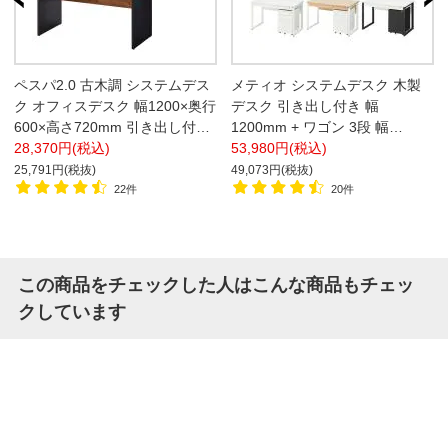
ペスパ2.0 古木調 システムデス
メティオ システムデスク 木製
ク オフィスデスク 幅1200×奥行
デスク 引き出し付き 幅
600×高さ720mm 引き出し付き
1200mm + ワゴン 3段 幅
+ 机上ラック ロータイプ
28,370円(税込)
400mm セット【ホワイト×ホワ
53,980円(税込)
イト ホワイト×ブラック販売終
25,791円(税抜)
49,073円(税抜)
了】
22件
20件
この商品をチェックした人はこんな商品もチェッ
クしています