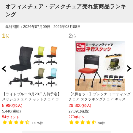
オフィスチェア・デスクチェア売れ筋商品ランキ
ング
集計期間：2026年07月09日 - 2026年08月08日
1
2
位
位
【ライトブルー:8月20日入荷予定】
【2脚セット】プレソナ ミーティング
メッシュチェア チャットチェア ラン
チェア スタッキングチェア キャスタ
バーサポート オフィスチェア デスク
ー付き 座面クッション 幅570×奥行
5,990
29,800
(税込)
(税込)
チェア 会議椅子 幅580×奥行580×高
565×高さ805mm 会議室 収納 法人
5,446(税抜)
27,091(税抜)
さ835-930mm
大人数 重ねる 会議用椅子 会議用チェ
54
270
ポイント
ポイント
ア
1,075件
90件