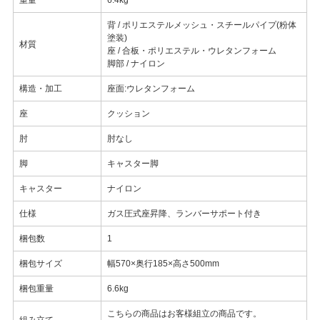
背 / ポリエステルメッシュ・スチールパイプ(粉体
塗装)
材質
座 / 合板・ポリエステル・ウレタンフォーム
脚部 / ナイロン
構造・加工
座面:ウレタンフォーム
座
クッション
肘
肘なし
脚
キャスター脚
キャスター
ナイロン
仕様
ガス圧式座昇降、ランバーサポート付き
梱包数
1
梱包サイズ
幅570×奥行185×高さ500mm
梱包重量
6.6kg
こちらの商品はお客様組立の商品です。
組み立て