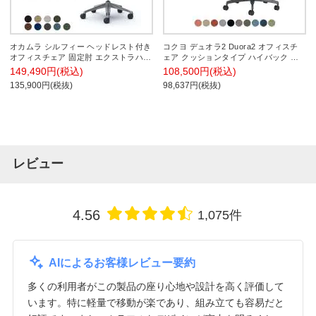
オカムラ シルフィー ヘッドレスト付き
コクヨ デュオラ2 Duora2 オフィスチ
オフィスチェア 固定肘 エクストラハイ
ェア クッションタイプ ハイバック 可
バック アルミ脚 ナイロンキャスター
動肘 樹脂脚 ホワイトグレーフレーム
149,490円(税込)
108,500円(税込)
ハンガー付き 背クッション 布張り(プ
ランバーサポートなし ナイロンキャス
135,900円(税抜)
98,637円(税抜)
レーン) ホワイトボディokamura
ター C08-B230CW
Sylphy C64DBW
レビュー
4.56
1,075件
AIによるお客様レビュー要約
多くの利用者がこの製品の座り心地や設計を高く評価して
います。特に軽量で移動が楽であり、組み立ても容易だと