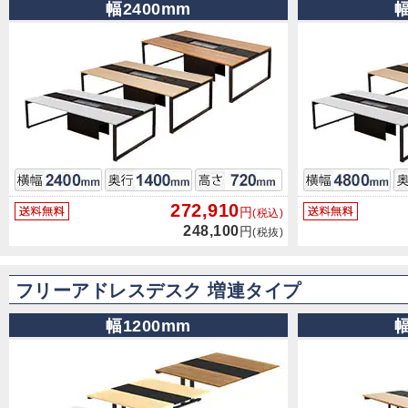
幅2400mm
幅
272,910
円
(税込)
248,100
円
(税抜)
フリーアドレスデスク 増連タイプ
幅1200mm
幅